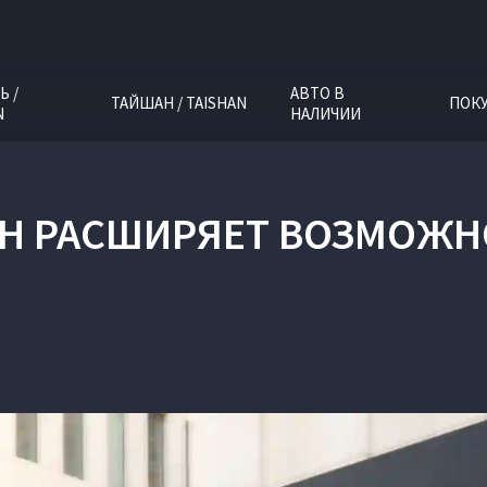
Ь /
АВТО В
ТАЙШАН / TAISHAN
ПОК
N
НАЛИЧИИ
AH РАСШИРЯЕТ ВОЗМОЖН