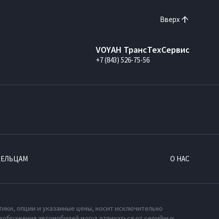
Вверх
VOYAH ТрансТехСервис
+7 (843) 526-75-56
ДЕЛЬЦАМ
О НАС
тики, опции и указанные цены, носит исключительно
зображения автомобилей могут отличаться от серийных