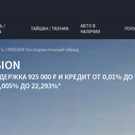
Ь /
АВТО В
ТАЙШАН / TAISHAN
ПОК
N
НАЛИЧИИ
Ь / PASSION Последовательный гибрид
SION
ЕРЖКА 925 000 ₽
И
КРЕДИТ ОТ 0,01% ДО 
005% ДО 22,293%*