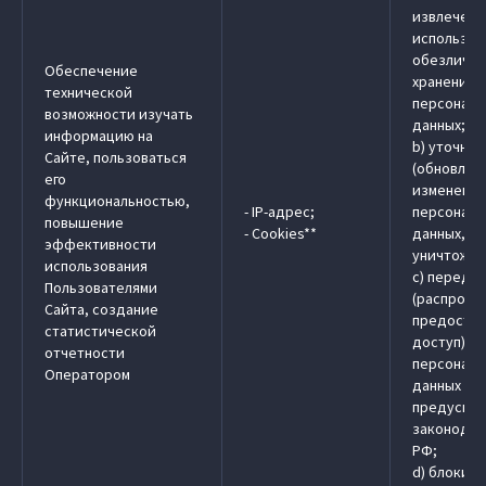
извлечени
использов
обезличив
Обеспечение
хранение
технической
персональ
возможности изучать
данных;
информацию на
b) уточне
Сайте, пользоваться
(обновлен
его
изменение
функциональностью,
- IP-адрес;
персональ
повышение
- Cookies**
данных, у
эффективности
уничтожен
использования
c) передач
Пользователями
(распрост
Сайта, создание
предостав
статистической
доступ)
отчетности
персональ
Оператором
данных в 
предусмо
законодат
РФ;
d) блокир