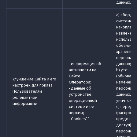
данных.
a) сбор, з
системати
накоплени
извлечени
использов
обезличив
хранение
персональ
- информация об
данных;
активности на
b) уточне
Сайте
(обновлен
Улучшение Сайта и его
Оператора;
изменение
настроек для показа
- данные об
персональ
Пользователям
устройстве,
данных, у
релевантной
операционной
уничтожен
информации
системе и ее
c) передач
версии;
(распрост
- Cookies**
предостав
доступ)
персональ