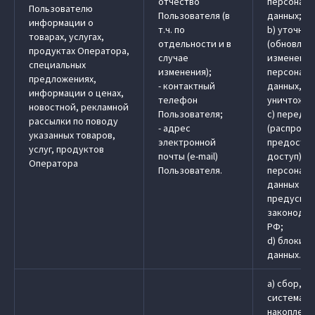
отчество
персональ
Пользователю
Пользователя (в
данных;
информации о
т.ч. по
b) уточне
товарах, услугах,
отдельности и в
(обновлен
продуктах Оператора,
случае
изменение
специальных
изменения);
персональ
предложениях,
- контактный
данных, у
информации о ценах,
телефон
уничтожен
новостной, рекламной
Пользователя;
c) передач
рассылки по поводу
- адрес
(распрост
указанных товаров,
электронной
предостав
услуг, продуктов
почты (e-mail)
доступ)
Оператора
Пользователя.
персональ
данных в 
предусмо
законодат
РФ;
d) блокир
данных.
a) сбор, з
системати
накоплени