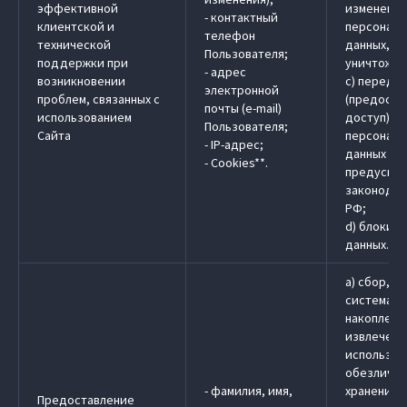
эффективной
изменение
- контактный
клиентской и
персональ
телефон
технической
данных, у
Пользователя;
поддержки при
уничтожен
- адрес
возникновении
c) передач
электронной
проблем, связанных с
(предоста
почты (e-mail)
использованием
доступ)
Пользователя;
Сайта
персональ
- IP-адрес;
данных в 
- Cookies**.
предусмо
законодат
РФ;
d) блокир
данных.
a) сбор, з
системати
накоплени
извлечени
использов
обезличив
- фамилия, имя,
хранение
Предоставление