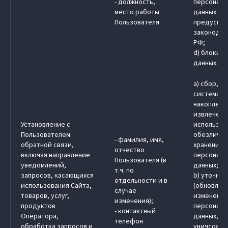
- должность,
персональ
место работы
данных в 
Пользователя.
предусмо
законодат
РФ;
d) блокир
данных.
a) сбор, з
системати
накоплени
извлечени
Установление с
использов
Пользователем
обезличив
- фамилия, имя,
обратной связи,
хранение
отчество
включая направление
персональ
Пользователя (в
уведомлений,
данных;
т.ч. по
запросов, касающихся
b) уточне
отдельности и в
использования Сайта,
(обновлен
случае
товаров, услуг,
изменение
изменения);
продуктов
персональ
- контактный
Оператора,
данных, у
телефон
обработка запросов и
уничтожен