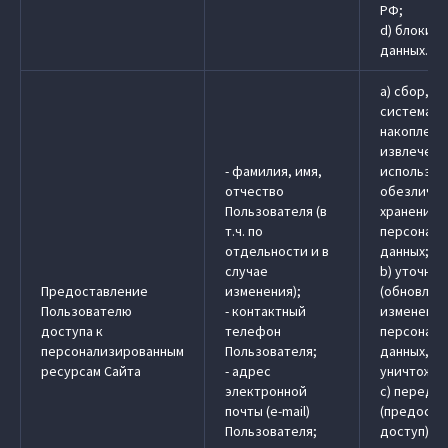
РФ;
d) блокир
данных.
a) сбор, з
системати
накоплени
извлечени
- фамилия, имя,
использов
отчество
обезличив
Пользователя (в
хранение
т.ч. по
персональ
отдельности и в
данных;
случае
b) уточне
Предоставление
изменения);
(обновлен
Пользователю
- контактный
изменение
доступа к
телефон
персональ
персонализированным
Пользователя;
данных, у
ресурсам Сайта
- адрес
уничтожен
электронной
c) передач
почты (e-mail)
(предоста
Пользователя;
доступ)