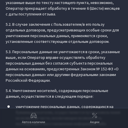
указанные выше по тексту настоящего пункта, невозможно,
Оператор прекращает обработку в течение 6 (Шести) месяцев
с даты поступления отзыва.
5.2. В случае заключения с Пользователем/в его пользу
отдельных договоров, предусматривающих особые сроки для
уничтожения персональных данных, применяются сроки,
установленные соответствующим отдельным договором.
5.3. Персональные данные не уничтожаются в сроки, указанные
выше, если Оператор вправе осуществлять обработку
персональных данных без согласия субъекта персональных
данных на основаниях, предусмотренных Законом № 152-ФЗ «О
персональных данных» или другими федеральными законами
Российской Федерации.
5.4. Уничтожение носителей, содержащих персональные
данные, осуществляется в следующем порядке:
уничтожение персональных данных, содержащихся на
бумажных носителях, осуществляется путем измельчения
их на мелкие части, исключающие возможность
Авто в наличии
Акции
последующего восстановления информации либо