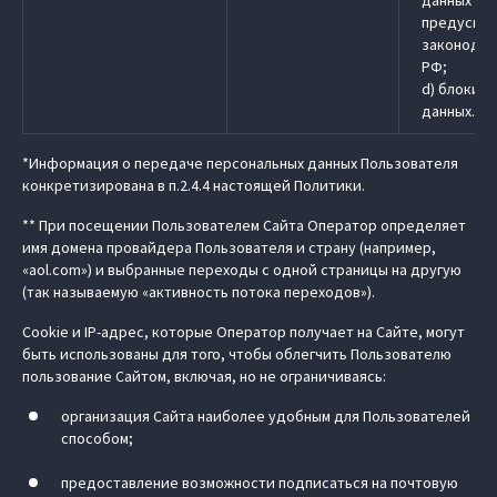
данных в 
предусмо
законодат
РФ;
d) блокир
данных.
*Информация о передаче персональных данных Пользователя
конкретизирована в п.2.4.4 настоящей Политики.
** При посещении Пользователем Сайта Оператор определяет
имя домена провайдера Пользователя и страну (например,
«aol.com») и выбранные переходы с одной страницы на другую
(так называемую «активность потока переходов»).
Cookie и IP-адрес, которые Оператор получает на Сайте, могут
быть использованы для того, чтобы облегчить Пользователю
пользование Сайтом, включая, но не ограничиваясь:
организация Сайта наиболее удобным для Пользователей
способом;
предоставление возможности подписаться на почтовую