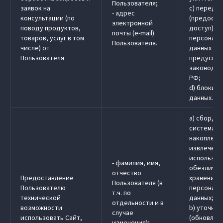
Пользователя;
заявок на
c) передач
- адрес
консультации (по
(предоста
электронной
поводу продуктов,
доступ)
почты (e-mail)
товаров, услуг в том
персональ
Пользователя.
числе) от
данных в 
Пользователя
предусмо
законодат
РФ;
d) блокир
данных.
a) сбор, з
системати
накоплени
извлечени
использов
- фамилия, имя,
обезличив
отчество
Предоставление
хранение
Пользователя (в
Пользователю
персональ
т.ч. по
технической
данных;
отдельности и в
возможности
b) уточне
случае
использовать Сайт,
(обновлен
изменения);