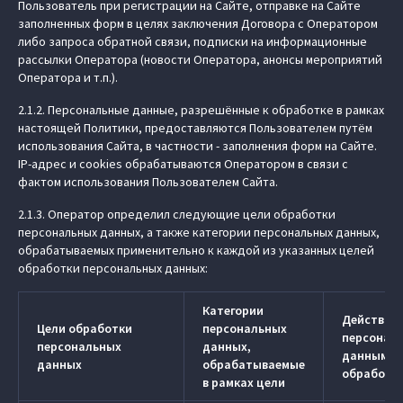
Пользователь при регистрации на Сайте, отправке на Сайте
заполненных форм в целях заключения Договора с Оператором
либо запроса обратной связи, подписки на информационные
рассылки Оператора (новости Оператора, анонсы мероприятий
Оператора и т.п.).
2.1.2. Персональные данные, разрешённые к обработке в рамках
настоящей Политики, предоставляются Пользователем путём
использования Сайта, в частности - заполнения форм на Сайте.
IP-адрес и cookies обрабатываются Оператором в связи с
фактом использования Пользователем Сайта.
2.1.3. Оператор определил следующие цели обработки
персональных данных, а также категории персональных данных,
обрабатываемых применительно к каждой из указанных целей
обработки персональных данных:
Категории
Действия 
Цели обработки
персональных
персонал
персональных
данных,
данными 
данных
обрабатываемые
обработк
в рамках цели