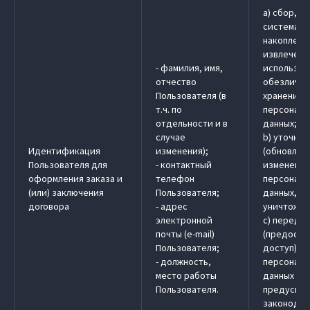
a) сбор, з
системати
накоплени
извлечени
- фамилия, имя,
использов
отчество
обезличив
Пользователя (в
хранение
т.ч. по
персональ
отдельности и в
данных;
случае
b) уточне
Идентификация
изменения);
(обновлен
Пользователя для
- контактный
изменение
оформления заказа и
телефон
персональ
(или) заключения
Пользователя;
данных, у
договора
- адрес
уничтожен
электронной
c) передач
почты (e-mail)
(предоста
Пользователя;
доступ)
- должность,
персональ
место работы
данных в 
Пользователя.
предусмо
законодат