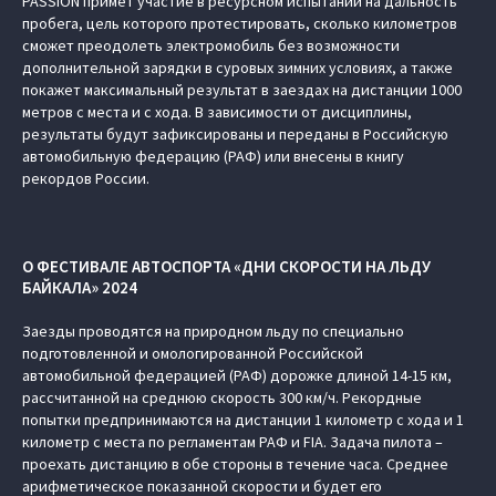
PASSION примет участие в ресурсном испытании на дальность
пробега, цель которого протестировать, сколько километров
сможет преодолеть электромобиль без возможности
дополнительной зарядки в суровых зимних условиях, а также
покажет максимальный результат в заездах на дистанции 1000
метров с места и с хода. В зависимости от дисциплины,
результаты будут зафиксированы и переданы в Российскую
автомобильную федерацию (РАФ) или внесены в книгу
рекордов России.
О ФЕСТИВАЛЕ АВТОСПОРТА «ДНИ СКОРОСТИ НА ЛЬДУ
БАЙКАЛА» 2024
Заезды проводятся на природном льду по специально
подготовленной и омологированной Российской
автомобильной федерацией (РАФ) дорожке длиной 14-15 км,
рассчитанной на среднюю скорость 300 км/ч. Рекордные
попытки предпринимаются на дистанции 1 километр с хода и 1
километр с места по регламентам РАФ и FIA. Задача пилота –
проехать дистанцию в обе стороны в течение часа. Среднее
арифметическое показанной скорости и будет его