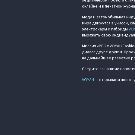
Хедлайнером проекта стане
онлайне и в печатном журна
Мода и автомобильная инду
мира движутся в унисон, с
электрокары и гибриды
VO
выражать свою индивидуал
Миссия «РБК x VOYAH Fashi
диалог друг с другом. Прое
на дальнейшее развитие ро
Следите за нашими новостям
VOYAH
— открываем новые у