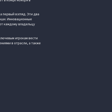
т в конце ноября в
 первый взгляд. Эти два
коши. Инновационные
ют каждому владельцу
ключевым игрокам вести
ениями в отрасли, а также