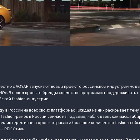
местно с VOYAH запускают новый проект о российской индустрии моды
НО». В новом проекте бренды совместно продолжают поддерживать н
йской fashion-индустрии.
ду в России на всех своих платформах. Каждая из них раскрывает тем
о fashion-рынок в России сейчас на подъеме, наблюдаем, как масшта
аем интерес инвесторов к отрасли и большое количество fashion-соб
— РБК Стиль.