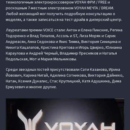
технологичным электрокроссовером VOYAH ФРИ / FREE и
роскошным 7-местным электровэном VOYAH МЕЧТА / DREAM.
Любой желающий мог получить подробную консультацию о
моделях, а также записаться на тест-драйв в дилерский центр.
Лауреатами премии VOICE стали: Антон и Елена Пинские, Регина
Тодоренко и Влад Топалов, Ассоль и ST, Лиза Моряк и Сарик
Андреасян, Анна Седокова и Янис Тимма, Виктория Синицина и
Никита Кацалапов, Кристина Кретова и Игорь Цвирко, Юлианна
Караулова и Андрей Черный, Владимир Пресняков и Наталья
Подольская, Мот и Мария Мельниковы.
Среди звездных гостей присутствовали Сати Казанова, Ирина
Йовович, Карина Нигай, Аделина Сотникова, Виктория Дайнеко,
Натан, Ксения Дукалис, Стас Круглицкий, Катя Адушкина, Дима
Ермузевич и многие другие.