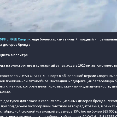
ФРИ / FREE Спорт+
: еще более харизматичный, мощный и премиальны
х дилеров бренда
цвета в палитре
да на электротяге и суммарный запас хода в 1020 км автономного п
россовер VOYAH ФРИ / FREE Спорт в обновленной версии Спорт+ выво
ном премиальном автомобиле. Последняя модификация бестселлера б
ных клиентов, которые ценят ярко выраженную индивидуальность, ди
щение.
е доступен для заказа в салонах официальных дилеров бренда. Реко
но при поддержке госпрограммы льготного автокредитования, в рамках
 с гибридной силовой установкой в размере 35% (но не более 925 000 
енты имеют возможность приобрести обновленный VOYAH ФРИ / FREE Сп