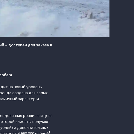
й – доступен для заказа в
робега
дит на новый уровень
ренда создана для самых
намичный характер и
мендованная розничная цена
 которой клиенты получают
рублей) и дополнительных
1
орт+ от 4 990 000 рублей
.