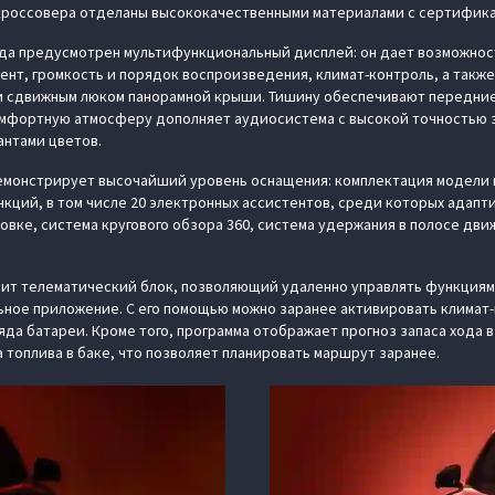
кроссовера отделаны высококачественными материалами с сертифик
да предусмотрен мультифункциональный дисплей: он дает возможнос
нт, громкость и порядок воспроизведения, климат-контроль, а также
 сдвижным люком панорамной крыши. Тишину обеспечивают передние 
омфортную атмосферу дополняет аудиосистема с высокой точностью з
антами цветов.
демонстрирует высочайший уровень оснащения: комплектация модели 
нкций, в том числе 20 электронных ассистентов, среди которых адапт
овке, система кругового обзора 360, система удержания в полосе дви
дит телематический блок, позволяющий удаленно управлять функциям
ьное приложение. С его помощью можно заранее активировать климат-
яда батареи. Кроме того, программа отображает прогноз запаса хода 
 топлива в баке, что позволяет планировать маршрут заранее.