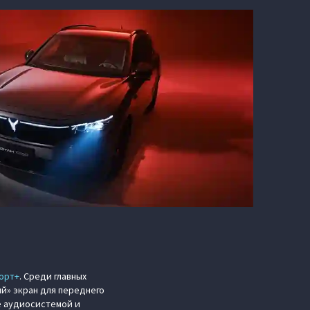
порт+
. Среди главных
й» экран для переднего
е аудиосистемой и