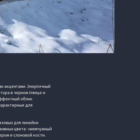
и акцентами. Энергичный
ора в черном глянце и
Эффектный облик
характерные для
азовых для линейки
зивных цвета: «жемчужный
ером и слоновой кости.