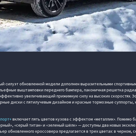
ый силуэт обновленной модели дополнен выразительными спортивным
льефные выштамповки переднего бампера, лаконичная решетка радиат
 эффективно увеличивающий прижимную силу на высоких скоростях. 
рные диски с пятилучевым дизайном и красные тормозные суппорты, 
Спорт+
включает пять цветов кузова с эффектом «металлик». Помимо б
рный», «серый титан» и «зеленый шёлк» — доступны два новых эксклю
ьер обновленного кроссовера предлагается в трех цветах: в черном, с