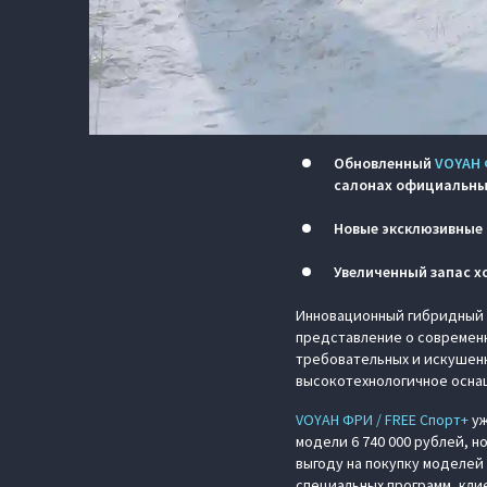
Обновленный
VOYAH 
салонах официальны
Новые эксклюзивные 
Увеличенный запас хо
Инновационный гибридный к
представление о современ
требовательных и искушен
высокотехнологичное осна
VOYAH ФРИ / FREE Спорт+
уж
модели 6 740 000 рублей, 
выгоду на покупку моделей
специальных программ, кли