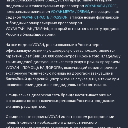
На российском рынке бренд VOYAH представлен четырьмя
моделями: интеллектуальным кроссовером
VOYAH ФРИ / FREE
,
премиальным минивэном
VOYAH МЕЧТА / DREAM
, инновационным
седаном
VOYAH СТРАСТЬ / PASSION
, а также новым флагманским
гибридным полноразмерным кроссовером
VOYAH ТАЙШАН / TAISHAN, который готовится к старту продаж в
России в ближайшее время.
На все модели VOYAH, реализованные в России через
официальную розничную дилерскую сеть, предоставляется
гарантия 5 лет (или 100 000 километров). Кроме того, владельцу
таких моделей доступен весь спектр услуг в рамках программы
«VOYAH – ПОМОЩЬ НА ДОРОГЕ», включающий помимо прочего
экстренную техническую помощь на дорогах и эвакуацию в
ближайший дилерский центр VOYAH в случае ДТП, а также при
возникновении других непредвиденных обстоятельств.
Официальная дилерская сеть бренда насчитывает уже 62
автосалона во всех ключевых регионах России и продолжает
активно расширяться.
Официальные сервисы VOYAH имеют в своем распоряжении
полный комплект необходимого диагностического