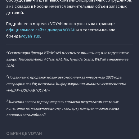
оборудования и штат высококвалифицированных сотрудников,
а на складах в России имеется значительный объем запасных
деталей.
Подробнее о моделях VOYAH можно узнать на странице
официального сайта дилера VOYAH
и в телеграм-канале
бренда
voyah_rus
.
1
Сегментация бренда VOYAH: №1 в сегменте минивэнов, в которую также
входят Mercedes-Benz V-Class, GAC M8, Hyundai Staria, WEY 80 в январе-мае
2026.
2
По данным о продажах новых автомобилей за январь-май 2026 года,
география: вся РФ, источник: Информационно-аналитическая система
«РАДАР» ООО «АВТОСТАТ».
3
Значения запаса хода приведены согласно результатам тестовых
испытаний по международному стандарту измерения запаса хода
легковых автомобилей.
О БРЕНДЕ VOYAH