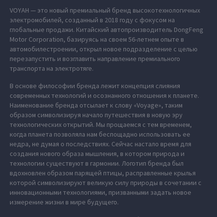
VOYAH — это новый премиальный бренд высокотехнологичных
электромобилей, созданный в 2018 году с фокусом на
глобальные продажи. Китайский автопроизводитель DongFeng
Motor Corporation, базируясь на своем 56-летнем опыте в
автомобилестроении, открыл новое подразделение с целью
перезапустить и возглавить направление премиального
транспорта на электротяге.
В основе философии бренда лежит концепция слияния
современных технологий и осознанного отношения к планете.
Наименование бренда отсылает к слову «Voyage», таким
образом символизируя начало путешествия в новую эру
технологических открытий. Мы прощаемся с тем временем,
когда планета позволяла нам беспощадно использовать ее
недра, не думая о последствиях. Сейчас настало время для
создания нового образа мышления, в котором природа и
технологии существуют в гармонии. Логотип бренда был
вдохновлен образом парящей птицы, расправленные крылья
которой символизируют великую силу природы в сочетании с
инновационными технологиями, призванными задать новое
измерение жизни в мире будущего.