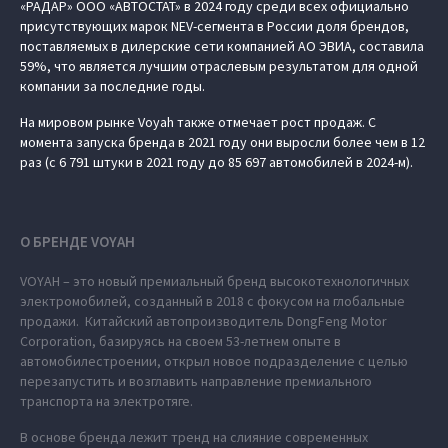
«РАДАР» ООО «АВТОСТАТ» в 2024 году среди всех официально
присутствующих марок NEV-сегмента в России доля брендов,
поставляемых в дилерские сети компанией АО ЭВИА, составила
59%, что является лучшим отраслевым результатом для одной
компании за последние годы.
На мировом рынке Voyah также отмечает рост продаж. С
момента запуска бренда в 2021 году они выросли более чем в 12
раз (с 6 791 штуки в 2021 году до 85 697 автомобилей в 2024-м).
О БРЕНДЕ VOYAH
VOYAH – это новый премиальный бренд высокотехнологичных
электромобилей, созданный в 2018 с фокусом на глобальные
продажи. Китайский автопроизводитель DongFeng Motor
Corporation, базируясь на своем 53-летнем опыте в
автомобилестроении, открыл новое подразделение с целью
перезапустить и возглавить направление премиального
транспорта на электротяге.
В основе бренда лежит тренд на слияние современных