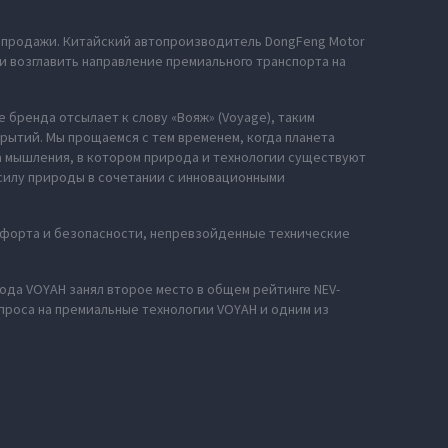
е продажи. Китайский автопроизводитель DongFeng Motor
и возглавить направление премиального транспорта на
 бренда отсылает к слову «Вояж» (Voyage), таким
рытий. Мы прощаемся с тем временем, когда планета
за мышления, в котором природа и технологии существуют
силу природы в сочетании с инновационными
мфорта и безопасности, непревзойденные технические
года VOYAH занял второе место в общем рейтинге NEV-
проса на премиальные технологии VOYAH и одним из