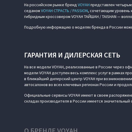
На российском рынке бренд
VOYAH
представлен четырьм
седаном
VOYAH СТРАСТЬ / PASSION
, сочетающим уровень 
гибридным кроссовером VOYAH ТАЙШАН / TAISHAN — вопл
Подробную информацию о моделях бренда в России можн
ГАРАНТИЯ И ДИЛЕРСКАЯ СЕТЬ
На все модели VOYAH, реализованные в России через офи
модели VOYAH доступен весь комплекс услуг в рамках п
в ближайший дилерский центр VOYAH при возникновении
автосалонов во всех ключевых регионах России и продол
Официальные сервисы VOYAH имеют в своем распоряжени
складах производителя в России имеется значительный 
О БРЕНДЕ VOYAH