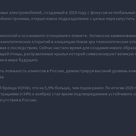
ных электромобилей, созданный в 2018 году с фокусом на глобальны
омобилестроении, открыл новое подразделение с целью перезапустить 
хнологий и осознанного отношения к планете. Латинское наименование
ехнологических открытий в концепции Новая эра технологических отк
мая о последствиях. Сейчас настало время для создания нового обра
рящей птицы, расправленные крылья которой символизируют великую 
ни в мире будущего.
ь лояльность клиентов в России, демонстрируя высокий уровень ко
ва.
й бренда VOYAH, что на 5,9% больше, чем годом ранее. По итогам 2025 
страциями (+34% к ноябрю) стал ярким подтверждением устойчивого с
сутствия в России.