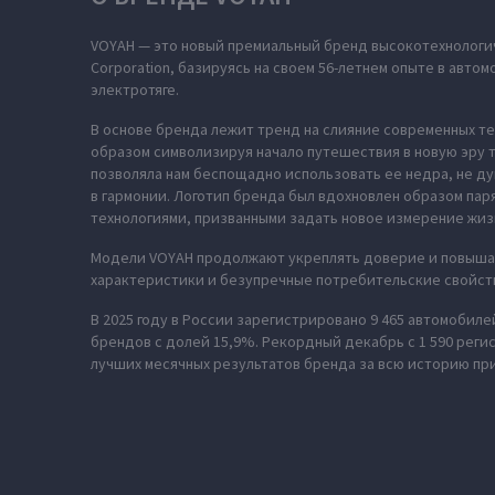
VOYAH — это новый премиальный бренд высокотехнологич
Corporation, базируясь на своем 56-летнем опыте в авт
электротяге.
В основе бренда лежит тренд на слияние современных те
образом символизируя начало путешествия в новую эру т
позволяла нам беспощадно использовать ее недра, не ду
в гармонии. Логотип бренда был вдохновлен образом па
технологиями, призванными задать новое измерение жиз
Модели VOYAH продолжают укреплять доверие и повышат
характеристики и безупречные потребительские свойст
В 2025 году в России зарегистрировано 9 465 автомобиле
брендов с долей 15,9%. Рекордный декабрь с 1 590 реги
лучших месячных результатов бренда за всю историю при