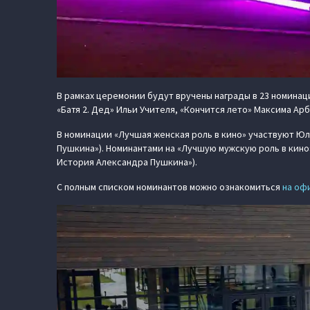
В рамках церемонии будут вручены награды в 23 номинац
«Батя 2. Дед» Ильи Учителя, «Кончится лето» Максима А
В номинации «Лучшая женская роль в кино» участвуют Юл
Пушкина»). Номинантами на «Лучшую мужскую роль в кино» 
История Александра Пушкина»).
С полным списком номинантов можно ознакомиться
на оф