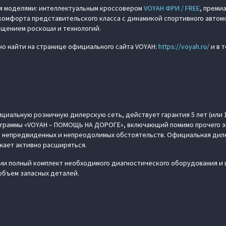
я моделями: интеллектуальным кроссовером
VOYAH ФРИ / FREE
, преми
комфорта представительского класса с динамикой спортивного автом
ощением роскоши и технологий.
о найти на странице официального сайта VOYAH:
https://voyah.ru/
и в 
циальную розничную дилерскую сеть, действует гарантия 5 лет (или 
рограммы «VOYAH – ПОМОЩЬ НА ДОРОГЕ», включающий помимо прочего э
 непредвиденных и непреодолимых обстоятельств. Официальная диле
жает активно расширяться.
и полный комплект необходимого диагностического оборудования и 
объем запасных деталей.