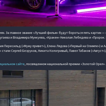
иях. За главное звание «Лучший фильм» будут бороться пять картин —
рбугаева и Владимира Мункуева, «Кракен» Николая Лебедева и «Пророк
ия Пересильд («Мужу привет»), Елена Лядова («Первый на Олимпе») и 
стали Сергей Безруков, Никита Кологривый, Павел Табаков («Август»),
ициальном сайте
, посвященном национальной премии «Золотой Орел».