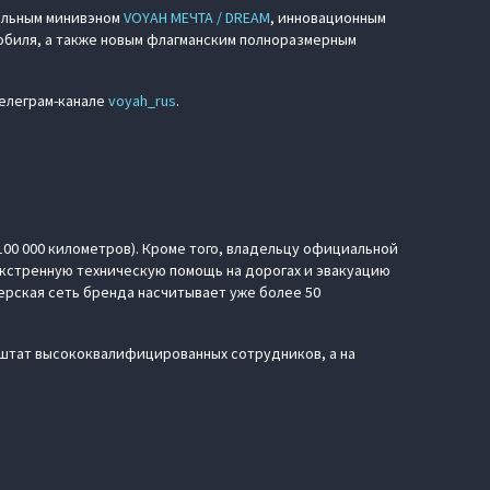
альным минивэном
VOYAH МЕЧТА / DREAM
, инновационным
обиля, а также новым флагманским полноразмерным
телеграм-канале
voyah_rus
.
100 000 километров). Кроме того, владельцу официальной
кстренную техническую помощь на дорогах и эвакуацию
рская сеть бренда насчитывает уже более 50
штат высококвалифицированных сотрудников, а на