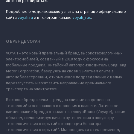
активно расширяться.
Подробнее о моделях можно узнать на странице официального
сайта
voyah.ru
и в телеграм-канале
voyah_rus
.
О БРЕНДЕ VOYAH
VOYAH – это новый премиальный бренд высокотехнологичных
электромобилей, созданный в 2018 году с фокусом на
глобальные продажи. Китайский автопроизводитель DongFeng
Motor Corporation, базируясь на своем 53-летнем опыте в
автомобилестроении, открыл новое подразделение с целью
перезапустить и возглавить направление премиального
транспорта на электротяге.
В основе бренда лежит тренд на слияние современных
технологий и осознанного отношения к планете. Латинское
наименование бренда отсылает к слову «Вояж» (Voyage), таким
образом, символизируя начало путешествия в новую эру
технологических открытий в концепции Новая эра
технологических открытий*. Мы прощаемся с тем временем,