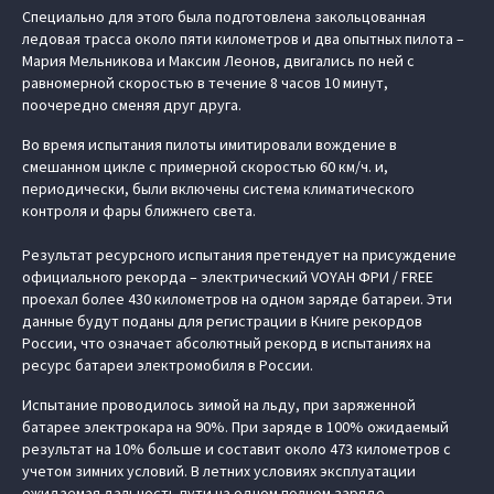
Специально для этого была подготовлена закольцованная
ледовая трасса около пяти километров и два опытных пилота –
Мария Мельникова и Максим Леонов, двигались по ней с
равномерной скоростью в течение 8 часов 10 минут,
поочередно сменяя друг друга.
Во время испытания пилоты имитировали вождение в
смешанном цикле с примерной скоростью 60 км/ч. и,
периодически, были включены система климатического
контроля и фары ближнего света.
Результат ресурсного испытания претендует на присуждение
официального рекорда – электрический VOYAH ФРИ / FREE
проехал более 430 километров на одном заряде батареи. Эти
данные будут поданы для регистрации в Книге рекордов
России, что означает абсолютный рекорд в испытаниях на
ресурс батареи электромобиля в России.
Испытание проводилось зимой на льду, при заряженной
батарее электрокара на 90%. При заряде в 100% ожидаемый
результат на 10% больше и составит около 473 километров с
учетом зимних условий. В летних условиях эксплуатации
ожидаемая дальность пути на одном полном заряде