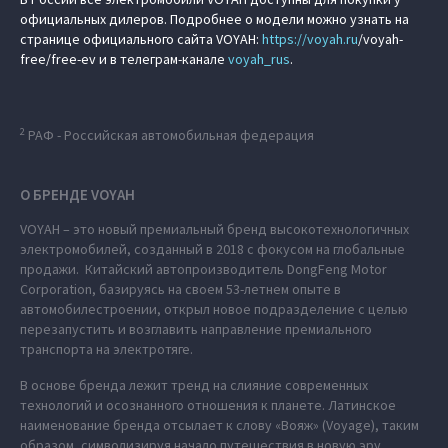
официальных дилеров. Подробнее о модели можно узнать на
странице официального сайта VOYAH:
https://
voyah.ru
/voyah-
free/free-ev и в телеграм-канале
voyah_rus
.
2
РАФ - Российская автомобильная федерация
О БРЕНДЕ VOYAH
VOYAH – это новый премиальный бренд высокотехнологичных
электромобилей, созданный в 2018 с фокусом на глобальные
продажи. Китайский автопроизводитель DongFeng Motor
Corporation, базируясь на своем 53-летнем опыте в
автомобилестроении, открыл новое подразделение с целью
перезапустить и возглавить направление премиального
транспорта на электротяге.
В основе бренда лежит тренд на слияние современных
технологий и осознанного отношения к планете. Латинское
наименование бренда отсылает к слову «Вояж» (Voyage), таким
образом, символизируя начало путешествия в новую эру