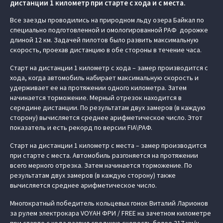
дистанции 1 километр при старте с хода и с места.
Все заезды проводились на природном льду озера Байкал по
специально подготовленной и омологированной РАФ дорожке
длиной 12 км. Задачей пилотов было развить максимальную
скорость, проехав дистанцию в обе стороны в течение часа.
Старт на дистанции 1 километр с хода – замер производится с
хода, когда автомобиль набирает максимальную скорость и
удерживает ее на протяжении одного километра. Затем
начинается торможение. Мерный отрезок находится в
середине дистанции. По результатам двух замеров (в каждую
сторону) вычисляется среднее арифметическое число. Этот
показатель и есть рекорд по версии FIA\РАФ.
Старт на дистанции 1 километр с места – замер производится
при старте с места. Автомобиль разгоняется на протяжении
всего мерного отрезка. Затем начинается торможение. По
результатам двух замеров (в каждую сторону) также
вычисляется среднее арифметическое число.
Многократный победитель кольцевых гонок Виталий Ларионов
за рулем электрокара VOYAH ФРИ / FREE на зачетном километре