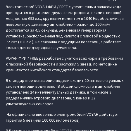
Электрический VOYAH ФРИ / FREE с увеличенным запасом хода
приводится в движение двумя электродвигателями с пиковой
мощностью 693 л.с., крутящим моментом в 1040 Нм, обеспечивая
невероятную динамику автомобилю – разгон до 100 км/ч
достигается за 4,5 секунды. Бензиновая генераторная
установка, расположенная под капотом с пиковой мощностью
72 кВт (108 л.с.), не связанна с ведущими колесами, а работает
только для подзарядки аккумулятора.
VOYAH ФРИ / FREE разработан с учетом всех норм и требований
к пассивной безопасности и заслужил 5 звезд, по методике
краш-тестов китайского стандарта безопасности.
В стандартное оснащение модели входит 20 интеллектуальных
систем помощи водителю. В общей сложности в автомобиле
установлено 24 интеллектуальных датчика, в том числе 3
радара миллиметрового диапазона, 9 камер и 12
ультразвуковых сенсоров.
На официально ввезенные электромобили VOYAH действует
гарантия 5 лет (или 100 000 километров).
В России все электромобили VOYAH доступны для покупки у