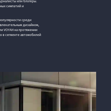
урналисты или блогеры.
ных симпатий и
популярности среди
ивлекательным дизайном,
и VOYAH на протяжении
о в сегменте автомобилей