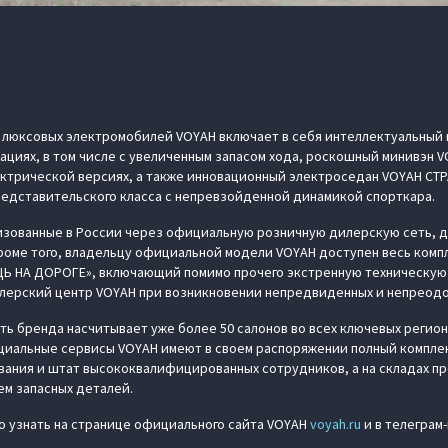
 люксовых электромобилей VOYAH включает в себя интеллектуальный 
ациях, в том числе с увеличенным запасом хода, роскошный минивэн V
ктрической версиях, а также инновационный электроседан VOYAH СТРА
дставительского класса с непревзойденной динамикой спорткара.
изованные в России через официальную розничную дилерскую сеть, д
Кроме того, владельцу официальной модели VOYAH доступен весь компл
Ь НА ДОРОГЕ», включающий помимо прочего экстренную техническую 
лерский центр VOYAH при возникновении непредвиденных и непреодо
ь бренда насчитывает уже более 50 салонов во всех ключевых регио
циальные сервисы VOYAH имеют в своем распоряжении полный компле
ания и штат высококвалифицированных сотрудников, а на складах п
м запасных деталей.
о узнать на странице официального сайта VOYAH
voyah.ru
и в телеграм