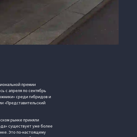
циональной премии
сь с апреля по сентябрь
рожники» среди гибридов и
ции «Представительский
йском рынке приняли
года» существует уже более
нке. Это по-настоящему