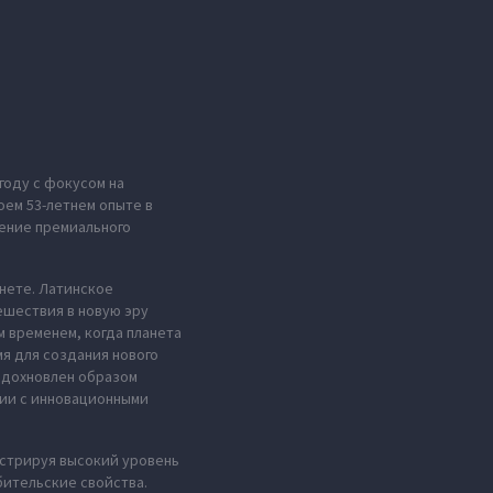
году с фокусом на
оем 53-летнем опыте в
ение премиального
анете. Латинское
ешествия в новую эру
м временем, когда планета
мя для создания нового
 вдохновлен образом
нии с инновационными
стрируя высокий уровень
ительские свойства.