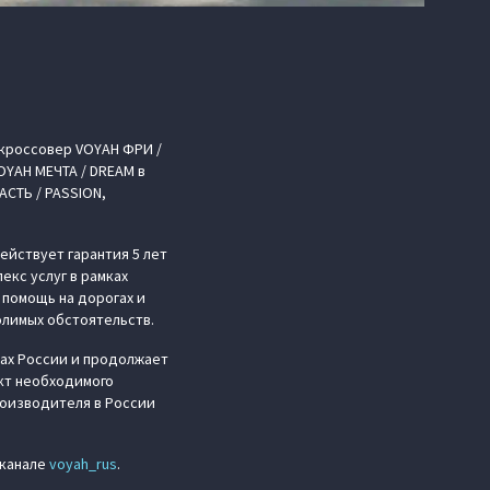
кроссовер VOYAH ФРИ /
OYAH МЕЧТА / DREAM в
СТЬ / PASSION,
ействует гарантия 5 лет
екс услуг в рамках
помощь на дорогах и
лимых обстоятельств.
нах России и продолжает
кт необходимого
роизводителя в России
-канале
voyah_rus
.