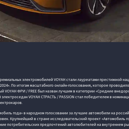
премиальных электромобилей VOYAH стали лауреатами престижной на
2024». По итогам масштабного онлайн-голосования, которое проводило
ный VOYAH ФРИ / FREE был назван лучшим в категории «Средние внедо
 электроседан VOYAH СТРАСТЬ / PASSION стал победителем в номина
лектрокаров.
омобиль года» в народном голосовании за лучшие автомобили на росси
еловек. Крупнейший в стране исследовательский проект «Автомобиль 
чение потребительских предпочтений автолюбителей на внутреннем ры