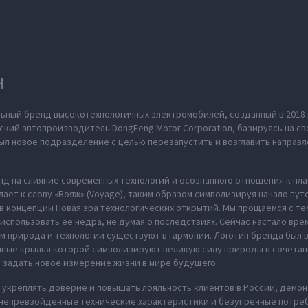
H
ьный бренд высокотехнологичных электромобилей, созданный в 2018 
ский автопроизводитель DongFeng Motor Corporation, базируясь на св
л новое подразделение с целью перезапустить и возглавить направл
нд на слияние современных технологий и осознанного отношения к пл
ает к слову «Вояж» (Voyage), таким образом символизируя начало пут
в концепции Новая эра технологических открытий. Мы прощаемся с те
использовать ее недра, не думая о последствиях. Сейчас настало вре
м природа и технологии существуют в гармонии. Логотип бренда был
нные крылья которой символизируют великую силу природы в сочета
 задать новое измерение жизни в мире будущего.
укреплять доверие и повышать лояльность клиентов в России, демон
 непревзойденные технические характеристики и безупречные потреб