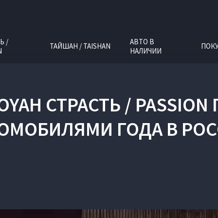
Ь /
АВТО В
ТАЙШАН / TAISHAN
ПОК
N
НАЛИЧИИ
 VOYAH СТРАСТЬ / PASSI
ОМОБИЛЯМИ ГОДА В РО