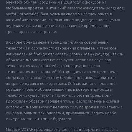
электромобилей, созданный в 2018 году с фокусом на
глобальные продажи. Китайский автопроизводитель DongFeng
Motor Corporation, базируясь на своем 53-летнем опыте в
автомобилестроении, открыл новое подразделение с целью
перезапустить и возглавить направление премиального
транспорта на электротяге.
В основе бренда лежит тренд на слияние современных
технологий и осознанного отношения к планете. Латинское
наименование бренда отсылает к слову «Вояж» (Voyage), таким
образом символизируя начало путешествия в новую эру
технологических открытий в концепции Новая эра
технологических открытий. Мы прощаемся с тем временем,
когда планета позволяла нам беспощадно использовать ее
недра, не думая о последствиях. Сейчас настало время для
создания нового образа мышления, в котором природа и
технологии существуют в гармонии. Логотип бренда был
вдохновлен образом парящей птицы, расправленные крылья
которой символизируют великую силу природы в сочетании с
инновационными технологиями, призванными задать новое
измерение жизни в мире будущего.
Модели VOYAH продолжают укреплять доверие и повышать