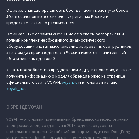
Официальная дилерская сеть бренда насчитывает уже более
50 автосалонов во всех ключевых регионах России и
продолжает активно расширяться.
Официальные сервисы VOYAH имеют в своем распоряжении
полный комплект необходимого диагностического
оборудования и штат высококвалифицированных сотрудников,
а на складах производителя в России имеется значительный
объем запасных деталей.
Узнать подробности о предложении и других новостях, а также
получить информацию о моделях бренда можно на странице
официального сайта VOYAH:
voyah.ru
и в телеграм-канале
voyah_rus
.
О БРЕНДЕ VOYAH
VOYAH — это новый премиальный бренд высокотехнологичных
электромобилей, созданный в 2018 году с фокусом на
глобальные продажи. Китайский автопроизводитель DongFeng
Motor Corporation, базируясь на своем 56-летнем опыте в