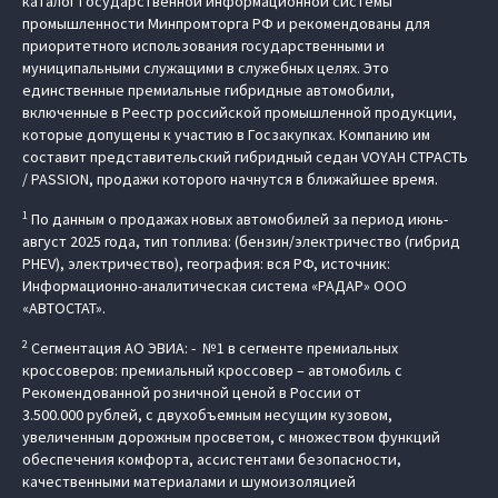
каталог Государственной информационной системы
промышленности Минпромторга РФ и рекомендованы для
приоритетного использования государственными и
муниципальными служащими в служебных целях. Это
единственные премиальные гибридные автомобили,
включенные в Реестр российской промышленной продукции,
которые допущены к участию в Госзакупках. Компанию им
составит представительский гибридный седан VOYAH СТРАСТЬ
/ PASSION, продажи которого начнутся в ближайшее время.
1
По данным о продажах новых автомобилей за период июнь-
август 2025 года, тип топлива: (бензин/электричество (гибрид
PHEV), электричество), география: вся РФ, источник:
Информационно-аналитическая система «РАДАР» ООО
«АВТОСТАТ».
2
Сегментация АО ЭВИА: - №1 в сегменте премиальных
кроссоверов: премиальный кроссовер – автомобиль c
Рекомендованной розничной ценой в России от
3.500.000 рублей, с двухобъемным несущим кузовом,
увеличенным дорожным просветом, с множеством функций
обеспечения комфорта, ассистентами безопасности,
качественными материалами и шумоизоляцией