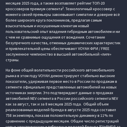
месяцев 2025 года, а также возглавляет рейтинг ТОП-20
2
кроссоверов премиум сегмента
. Технологичный кроссовер с
момента своей премьеры завоевывает симпатии и доверие всё
более широкого круга поклонников, предлагая самым
взыскательным и искушенным клиентам новый
пользовательский опыт владения гибридным автомобилем и ни
с чем не сравнимые ощущения от вождения. Сочетание
безупречного качества, отменных динамических характеристик
и привлекательной цены обеспечивают VOYAH ФРИ / FREE
заслуженное чемпионство в высшей автомобильной «лиге»
страны.
На фоне общей волатильности российского автомобильного
рынка в этом году VOYAH демонстрируют стабильно высокие
показатели, удерживая первое место в России по продажам в
сегменте официально представленных автомобилей на новых
источниках энергии. Это подтверждают данные о продажах
автомобилей NEV сегмента в России российского сегмента NEV
как за август, так и за 8 месяцев 2025 года. Общий объем
реализованных моделей бренда в августе 2025 года составил
758 экземпляра, показав положительную динамику в 11% по
сравнению с предыдущим месяцем. Общее число регистраций
новых электрических и гибридных моделей бренда (EV+PHEV) за