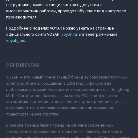
сотрудники, включая специалистов с допуском к
высоковольтным работам, проходят обучение под контролем
производителя.
Подробнее о моделях VOYAH можно узнать на странице
официального сайта VOYAH
voyah.ru
и в телеграм-канале
voyah_rus
.
О БРЕНДЕ VOYAH
VOYAH — это новый премиальный бренд высокотехнологичных
электромобилей, созданный в 2018 году с фокусом на
глобальные продажи. Китайский автопроизводитель DongFeng
Motor Corporation, базируясь на своем 53-летнем опыте в
автомобилестроении, открыл новое подразделение с целью
перезапустить и возглавить направление премиального
транспорта на электротяге.
В основе бренда лежит тренд на слияние современных
технологий и осознанного отношения к планете. Латинское
наименование бренда отсылает к слову «Вояж» (Voyage), таким