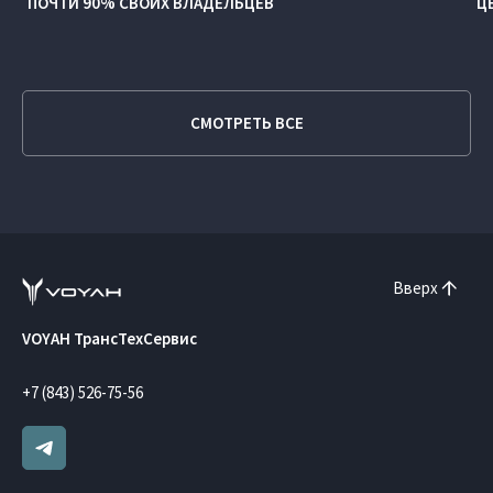
ПОЧТИ 90% СВОИХ ВЛАДЕЛЬЦЕВ
Ц
СМОТРЕТЬ ВСЕ
Вверх
VOYAH ТрансТехСервис
+7 (843) 526-75-56