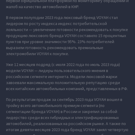
первой официальной платформой по мониторингу обращений и
жалоб на качество автомобилей в КНР.
В первом полугодии 2023 года люксовый бренд VOYAH стал
лидером по росту индекса индекс потребительской
лояльности — увеличение готовности рекомендовать к покупке
продукцию люксового бренда VOYAH составило 15 процентных
пунктов при уровне значимости 95%. 23% потребителей
выразили готовность рекомендовать премиальные
электромобили VOYAH к покупке.
Уже 12 месяцев подряд (с июля 2022 года по июль 2023 года)
модели VOYAH — лидеры пользовательского мнения в
российском сегменте интернета. Модели люксовой марки
завоевали максимальную положительную репутацию среди
всех китайских автомобильных компаний, представленных в РФ.
По результатам продаж за сентябрь 2023 года VOYAH вошел в
тройку всего автомобильного премиум-сегмента (по
сегментации бренда VOYAH) в России и закрепил за собой
лидерство среди всех гибридных и электрифицированных
автомобилей, реализованных на российском рынке. А также по
итогам девяти месяцев 2023 года бренд VOYAH занял четвертую