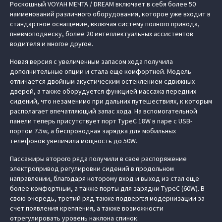
Роскошный VOYAH МЕЧТА / DREAM включает в себя более 50
наименований различного оборудования, которое уже входит в
стандартное оснащение, включая систему полного привода,
пневмоподвеску, более 20 интеллектуальных ассистентов
водителя и многое другое.
Новая версия с увеличенным запасом хода получила
дополнительные опции и стала еще комфортней. Модель
отличается двойным акустическим остеклением сдвижных
дверей, а также оборудуется функцией массажа передних
сидений, что незаменимо при дальних путешествиях, к которым
располагает впечатляющий запас хода. На вспомогательной
панели теперь присутствует порт TypeC 18W в паре с USB-
портом 7.5w, а беспроводная зарядка для мобильных
телефонов увеличила мощность до 50W.
Пассажиры второго ряда получили в свое распоряжение
электропривод регулировки сидений в продольном
направлении, благодаря которому вход и выход из стал еще
более комфортным, а также порты для зарядки TypeC (60W). В
свою очередь, третий ряд также подвергся модернизации за
счет появления крепления, а также возможности
отрегулировать уровень наклона спинок.