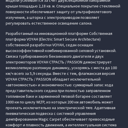
модели усиливается за счет двухсекционной панорамной
крыши площадью 2,18 кв. м. Специальное покрытие стеклянной
поверхности обеспечивает защиту от ультрафиолетового
излучения, а шторка с электроприводом позволяет
регулировать естественное освещение салона.
Разработанный на инновационной платформе Cобственная
платформа VOYAH (Electric Smart Secure Architecture)
собственной разработки VOYAH, седан оснащен
высокоэффективной комбинированной силовой установкой.
Связка турбированного бензинового двигателя и двух
электромоторов VOYAH СТРАСТЬ / PASSION демонстрирует
великолепную разгонную динамику, ускоряясь с места до 100
км/ч всего за 5,9 секунды. Вместе с тем, флагманская версия
VOYAH СТРАСТЬ / PASSION обладает исключительной
«автономностью» и экономичностью: суммарный запас хода
представительского седана при полностью заправленном
топливном баке и заряженной тяговой батарее составляет
1000 км по циклу WLTP, из которых 200 км автомобиль может
проехать исключительно на электрической тяге. Адаптивная
пневматическая подвеска с системой управления
демпфированием Magic Carpet обеспечивает превосходные
комфорт и плавность движения, а интеллектуальная система