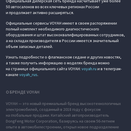
Официальная дилерская сеть бренда насчитывает уже более
50 автосалонов во всех ключевых регионах России
и продолжает активно расширяться.
Официальные сервисы VOYAH имеют в своем распоряжении
полный комплект необходимого диагностического
оборудования и штат высококвалифицированных сотрудников,
а на складах производителя в России имеется значительный
объем запасных деталей.
Узнать подробности о флагманском седане и других новостях,
а также получить информацию о моделях бренда можно
на странице официального сайта VOYAH:
voyah.ru
и в телеграм-
канале
voyah_rus
.
О БРЕНДЕ VOYAH
VOYAH — это новый премиальный бренд высокотехнологичных
электромобилей, созданный в 2018 году с фокусом
на глобальные продажи. Китайский автопроизводитель
DongFeng Motor Corporation, базируясь на своем 56-летнем
опыте в автомобилестроении, открыл новое подразделение