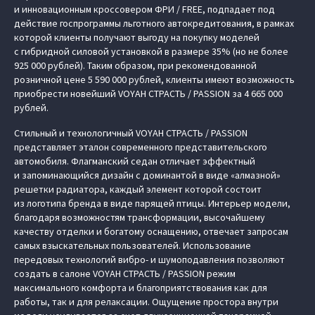
и инновационным кроссовером ФРИ / FREE, подпадает под
действие госпрограммы льготного автокредитования, в рамках
которой клиенты получают выгоду на покупку моделей
с гибридной силовой установкой в размере 35% (но не более
925 000 рублей). Таким образом, при рекомендованной
розничной цене 5 590 000 рублей, клиенты имеют возможность
приобрести новейший VOYAH СТРАСТЬ / PASSION за 4 665 000
рублей.
Стильный и технологичный VOYAH СТРАСТЬ / PASSION
представляет эталон современного представительского
автомобиля. Флагманский седан отличает эффектный
и запоминающийся дизайн с доминантой в виде «алмазной»
решетки радиатора, каждый элемент которой состоит
из логотипа бренда в виде парящей птицы. Интерьер модели,
благодаря возможностям трансформации, высочайшему
качеству отделки и богатому оснащению, отвечает запросам
самых взыскательных пользователей. Использование
передовых технологий вибро- и шумоподавления позволяют
создать в салоне VOYAH СТРАСТЬ / PASSION режим
максимального комфорта и благоприятствования как для
работы, так и для релаксации. Ощущение простора внутри