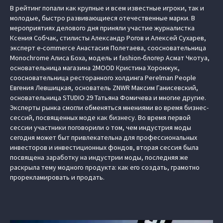
В рейтинг попали как крупные и всем известные игроки, так и
молодые, быстро развивающиеся отечественные марки. В
мероприятиях делового дня приняли участие журналистка
Ксения Собчак, стилисты Александр Рогов и Алексей Сухарев,
эксперт e-commerce Анастасия Полетаева, соосновательница
Monochrome Алиса Боха, модель и fashion-блогер Асмат Чкотуа,
основательница магазина 2MOOD Кристина Хоронжук,
соосновательница ресторанного холдинга Perelman People
Евгения Левшицкая, основатель ZNWR Максим Ганисевский,
основательница STUDIO 29 Татьяна Фомичева и многие другие.
Эксперты рынка смогли обменяться мнениями во время бизнес-
сессий, посвященных моде как бизнесу. Во время первой
сессии участники поговорили о том, чем индустрия моды
сегодня может быт привлекательна для профессиональных
инвесторов и инвестиционных фондов, вторая сессия была
посвящена заработку на индустрии моды, последняя же
раскрыла тему модного продукта: как его создать, грамотно
прорекламировать и продать.