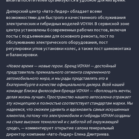
визиты посетителей организуются в удобное для них время.
Дилерский центр «Авто-Лидер» обладает всеми
возможностями для быстрого и качественного обслуживания
электрических и гибридных моделей VOYAH. В сервисной зоне
центра установлены 6 современных рабочих постов, включая
посты с подъемниками для основного ремонта, пост по
обслуживанию электрического оборудования, пост
регулировки углов установки колес, а также пост шиномонтажа
и балансировки.
«Новое время — новые герои. Бренд VOYAH — достойный
представитель премиального сегмента современного
автомобильного мира, и мы рады представлять его в
Екатеринбурге в качестве официального дилера. Всей нашей
команде близка философия бренда VOYAH — «Воплощать мечты,
делая жизнь лучше». Пространство нашего автосалона отражает
эту концепцию и полностью соответствует стандартам марки. Мы
надеемся, что сможем удивить и вдохновить самых искушенных
клиентов, потому что электромобили и гибриды VOYAH созданы
на стыке высоких технологий и с заботой об окружающей
среде»
, — комментирует открытие салона генеральный
директор компании «Авто-Лидер» Елена Дмитриева.