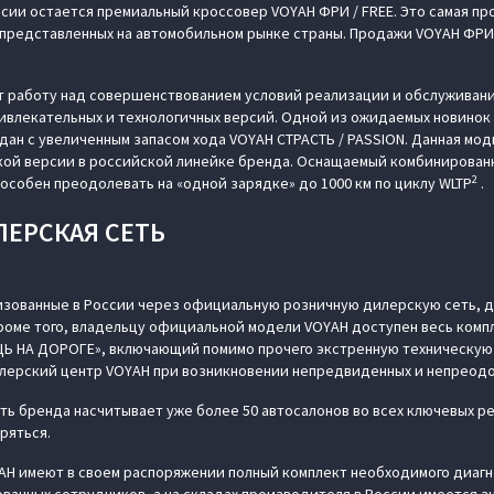
сии остается премиальный кроссовер VOYAH ФРИ / FREE. Это самая п
редставленных на автомобильном рынке страны. Продажи VOYAH ФРИ / 
 работу над совершенствованием условий реализации и обслуживани
ивлекательных и технологичных версий. Одной из ожидаемых новинок 
ан с увеличенным запасом хода VOYAH СТРАСТЬ / PASSION. Данная мо
кой версии в российской линейке бренда. Оснащаемый комбинирован
2
пособен преодолевать на «одной зарядке» до 1000 км по циклу WLTP
.
ЛЕРСКАЯ СЕТЬ
изованные в России через официальную розничную дилерскую сеть, д
Кроме того, владельцу официальной модели VOYAH доступен весь компл
Ь НА ДОРОГЕ», включающий помимо прочего экстренную техническую 
лерский центр VOYAH при возникновении непредвиденных и непреодо
ь бренда насчитывает уже более 50 автосалонов во всех ключевых ре
ряться.
H имеют в своем распоряжении полный комплект необходимого диаг