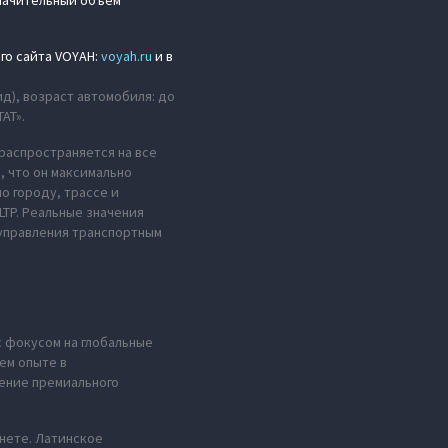
значительный объем
го сайта VOYAH:
voyah.ru
и в
ид), возраст автомобиля: до
АТ».
распространяется на все
, что он максимально
о городу, трассе и
LTP. Реальные значения
 управления транспортным
с фокусом на глобальные
ем опыте в
ение премиального
анете. Латинское