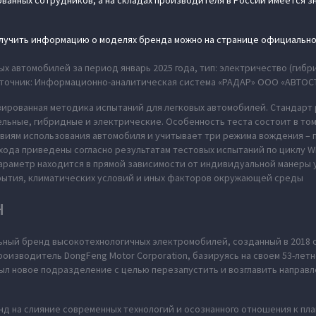
анных сотрудников, а на складах производителя в России имеется 
олучить информацию о моделях бренда можно на странице официально
х автомобилей за период январь 2025 года, тип: электричество (гибр
 источник: Информационно-аналитическая система «РАДАР» ООО «АВТОСТ
ированная методика испытаний для легковых автомобилей. Стандарт 
льные, гибридные и электрические. Особенность теста состоит в том
виям использования автомобиля и учитывает три режима вождения – п
 хода приведены согласно результатам тестовых испытаний по циклу W
параметр находится в прямой зависимости от индивидуальной манеры
рытия, климатических условий и иных факторов окружающей среды
H
ьный бренд высокотехнологичных электромобилей, созданный в 2018 
оизводитель DongFeng Motor Corporation, базируясь на своем 53-летн
л новое подразделение с целью перезапустить и возглавить направл
нд на слияние современных технологий и осознанного отношения к пл