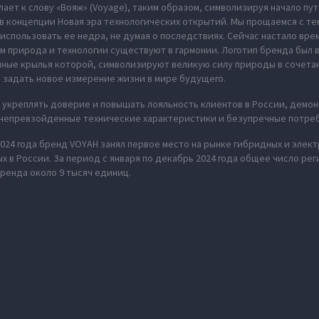
ает к слову «Вояж» (Voyage), таким образом, символизируя начало пу
в концепции Новая эра технологических открытий. Мы прощаемся с те
использовать ее недра, не думая о последствиях. Сейчас настало вре
м природа и технологии существуют в гармонии. Логотип бренда был
нные крылья которой, символизируют великую силу природы в сочета
 задать новое измерение жизни в мире будущего.
укреплять доверие и повышать лояльность клиентов в России, демон
 непревзойденные технические характеристики и безупречные потре
2024 года бренд VOYAH занял первое место на рынке гибридных и эле
 в России. За период с января по декабрь 2024 года общее число ре
ренда около 9 тысяч единиц.