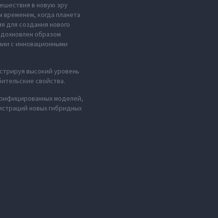
тешествия в новую эру
м временем, когда планета
мя для создания нового
 вдохновлен образом
нии с инновационными
стрируя высокий уровень
бительские свойства.
ктрифицированных моделей,
гистраций новых гибридных