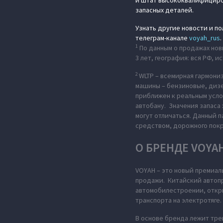
и штат высококвалифициров
запасных деталей.
Узнать другие новости и п
телеграм-канале
voyah_rus
.
1
По данным о продажах новы
3 лет, география: вся РФ,
2
WLTP –
всемирная гармониз
машины – бензиновые, дизе
приближен к реальным усло
автобану. Значения запаса
могут отличаться. Данный 
средством, дорожного пок
О БРЕНДЕ VOYA
VOYAH – это новый премиал
продажи. Китайский автопр
автомобилестроении, откры
транспорта на электротяге.
В основе бренда лежит тре