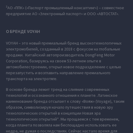
3
АО «ППК» («Паспорт промышленный консалтинг») – совместное
предприятие АО «Электронный паспорт» и ООО «АВТОСТАТ».
О БРЕНДЕ VOYAH
VOYAH – это новый премиальный бренд высокотехнологичных
электромобилей, созданный в 2018 с фокусом на глобальные
продажи. Китайский автопроизводитель DongFeng Motor
Corporation, базируясь на своем 53-летнем опыте в
автомобилестроении, открыл новое подразделение с целью
перезапустить и возглавить направление премиального
транспорта на электротяге.
В основе бренда лежит тренд на слияние современных
технологий и осознанного отношения к планете. Латинское
наименование бренда отсылает к слову «Вояж» (Voyage), таким
образом, символизируя начало путешествия в новую эру
технологических открытий в концепции Новая эра
технологических открытий*. Мы прощаемся с тем временем,
когда планета позволяла нам беспощадно использовать ее
недра, не думая о последствиях. Сейчас настало время для