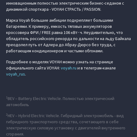
инновационным полностью электрическим бизнес-седаном с
динамикой спорткара - VOYAH СТРАСТЬ / PASSION.
Марка Voyah большие амбиции подкрепляет большими
батареями. К примеру, емкость тяговых аккумуляторов
кроссовера ФРИ / FREE равна 106 кВт∙ч. Неудивительно, что
обладатель российского рекорда по дальности на льду Байкала
преодолел путь от Адлера до Абрау-Дюрсо без труда, с
работающим кондиционером и частыми обгонами.
Подробнее о моделях VOYAH можно узнать на странице
официального сайта VOYAH:
voyah.ru
и в телеграм-канале
voyah_rus
.
1
BEV – Battery Electric Vehicle. Полностью электрический
автомобиль
2
HEV – Hybrid Electric Vehicle. Гибридный электромобиль - вид
гибридного транспортного средства, сочетающего в себе
электрическую силовую установку с двигателей внутреннего
сгорания.