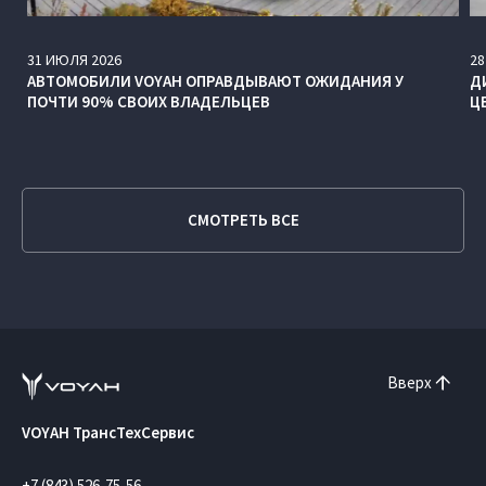
31
ИЮЛЯ
2026
28
АВТОМОБИЛИ VOYAH ОПРАВДЫВАЮТ ОЖИДАНИЯ У
Д
ПОЧТИ 90% СВОИХ ВЛАДЕЛЬЦЕВ
Ц
СМОТРЕТЬ ВСЕ
Вверх
VOYAH ТрансТехСервис
+7 (843) 526-75-56