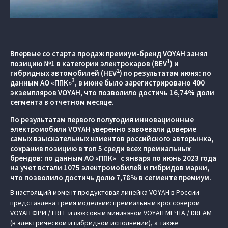
Впервые со старта продаж премиум-бренд VOYAH занял
1
позицию №1 в категории электрокаров (BEV
) и
2
гибридных автомобилей (HEV
) по результатам июня: по
3
данным АО «ППК»
, в июне было зарегистрировано 400
экземпляров VOYAH, что позволило достичь 16,74% доли
сегмента в отчетном месяце.
По результатам первого полугодия инновационные
электромобили VOYAH уверенно завоевали доверие
самых взыскательных клиентов российского авторынка,
сохранив позицию в топ 5 среди всех премиальных
брендов: по данным АО «ППК» с января по июнь 2023 года
на учет встали 1075 электромобилей и гибридов марки,
что позволило достичь долю 7,78% в сегменте премиум.
В настоящий момент продуктовая линейка VOYAH в России
представлена тремя моделями: премиальным кроссовером
VOYAH ФРИ / FREE и люксовым минивэном VOYAH МЕЧТА / DREAM
(в электрическом и гибридном исполнении), а также