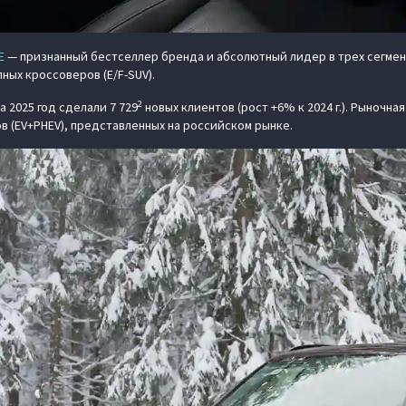
E
— признанный бестселлер бренда и абсолютный лидер в трех сегмента
пных кроссоверов (E/F-SUV).
2
а 2025 год сделали 7 729
новых клиентов (рост +6% к 2024 г.). Рыночна
 (EV+PHEV), представленных на российском рынке.