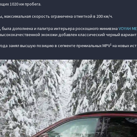
щих 1020 км пробега.
ды, максимальная скорость ограничена отметкой в 200 км/ч.
, была дополнена и палитра интерьера роскошного минивэна
VOYAH МЕ
высококачественной экокожи добавлен классический черный вариант
1
 года занял высшую позицию в сегменте премиальных MPV
на новых ист