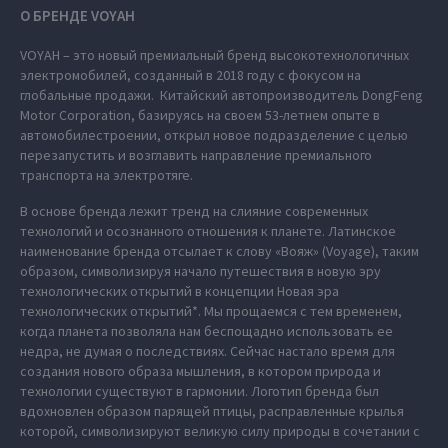
О БРЕНДЕ VOYAH
VOYAH – это новый премиальный бренд высокотехнологичных
электромобилей, созданный в 2018 году с фокусом на
глобальные продажи. Китайский автопроизводитель DongFeng
Motor Corporation, базируясь на своем 53-летнем опыте в
автомобилестроении, открыл новое подразделение с целью
перезапустить и возглавить направление премиального
транспорта на электротяге.
В основе бренда лежит тренд на слияние современных
технологий и осознанного отношения к планете. Латинское
наименование бренда отсылает к слову «Вояж» (Voyage), таким
образом, символизируя начало путешествия в новую эру
технологических открытий в концепции Новая эра
технологических открытий*. Мы прощаемся с тем временем,
когда планета позволяла нам беспощадно использовать ее
недра, не думая о последствиях. Сейчас настало время для
создания нового образа мышления, в котором природа и
технологии существуют в гармонии. Логотип бренда был
вдохновлен образом парящей птицы, расправленные крылья
которой, символизируют великую силу природы в сочетании с