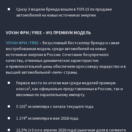
Сразу 3 модели бренда вошли в ТОП-15 по продаже
автомобилей на новых источниках энергии.
VOYAH ФРИ / FREE – №1 ПРЕМИУМ МОДЕЛЬ
VOYAH ФРИ / FREE
– безусловный бестселлер бренда и самая
востребованная модель среди автомобилей на новых
источниках энергии в России. Сочетание безупречного
качества, отменных динамических характеристик
и привлекательной цены обеспечили кроссоверу лидерство и в
высшей автомобильной «лиге» страны.
Первое место по итогам мая среди моделей премиум-
2
класса
, как официально представленных в России, так и
ввозимых по параллельному импорту.
3
5 102
экземпляра с начала текущего года.
4
1 274
экземпляра в мае 2026 года.
22,5% (+3 п.п к апрелю 2026 года) рыночная доля в сегменте