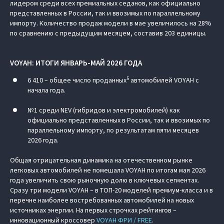
лидером среди всех премиальных седанов, как официально
представленных в России, так и ввозимых по параллельному
импорту. Количество продаж модели в мае увеличилось на 28%
по сравнению с предыдущим месяцем, составив 203 единицы.
VOYAH: ИТОГИ ЯНВАРЬ-МАЙ 2026 ГОДА
5
6 410 – общее число проданных
автомобилей VOYAH с
начала года.
№1 среди NEV (гибридов и электромобилей) как
официально представленных в России, так и ввозимых по
параллельному импорту, по результатам пяти месяцев
2026 года.
Общая отрицательная динамика на отечественном рынке
легковых автомобилей не помешала VOYAH по итогам мая 2026
года увеличить свою рыночную долю в ключевых сегментах.
Сразу три модели VOYAH – в ТОП-20 моделей премиум-класса и в
перечне наиболее востребованных автомобилей на новых
источниках энергии. На первых строчках рейтингов –
инновационный кроссовер
VOYAH ФРИ / FREE
.