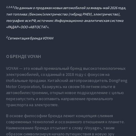
1,3,4,5
По данным о продажах новых автомобилей за январь-май 2026 года,
тип топлива: (бензин/электричество (гибрид PHEV), электричество),
география: вся РФ, источник: Информационно-аналитическая система
«РАДАР» ООО «АВТОСТАТ».
2
Сегментация бренда VOYAH
О БРЕНДЕ VOYAH
VOYAH — это новый премиальный бренд высокотехнологичных
электромобилей, созданный в 2018 году с фокусом на
глобальные продажи. Китайский автопроизводитель DongFeng
Motor Corporation, базируясь на своем 56-летнем опыте в
автомобилестроении, открыл новое подразделение с целью
перезапустить и возглавить направление премиального
транспорта на электротяге.
В основе философии бренда лежит концепция слияния
современных технологий и осознанного отношения к планете.
Наименование бренда отсылает к слову «Voyage», таким
образом символизируя начало путешествия в новую эру