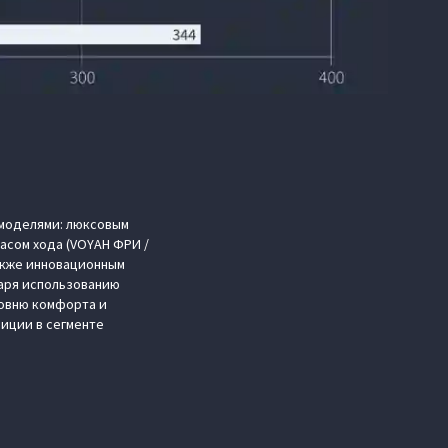
 моделями: люксовым
пасом хода (VOYAH ФРИ /
также инновационным
даря использованию
овню комфорта и
иции в сегменте