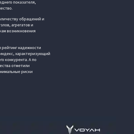
еднего показателя,
чество.
количеству обращений и
злов, агрегатов и
кам возникновения
л рейтинг надежности
 индекс, характеризующий
го конкурента. А по
чества отметили
инимальные риски