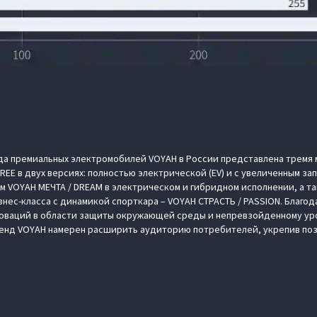
да премиальных электромобилей VOYAH в России представлена тремя
EE в двух версиях: полностью электрической (EV) и с увеличенным за
м VOYAH МЕЧТА / DREAM в электрическом и гибридном исполнении, а 
нес-класса с динамикой спорткара – VOYAH СТРАСТЬ / PASSION. Благо
новаций в области защиты окружающей среды и непревзойденному ур
енд VOYAH намерен расширить аудиторию потребителей, укрепив поз