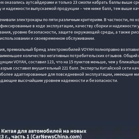
них оказались аутсайдерами и только 23 смогли набрать баллы выше ср
 и надежности выпускаемой продукции – чем ниже балл, тем выше ка
нивали электрокары по пяти различным критериям. В частности, по 
афиксированные в ходе эксплуатации, качеству сборки и надежности у
вания, уровню безопасности, защите окружающей среды, а также рис
использовании и своевременном обслуживании.
ния, премиальный бренд электромобилей VOYAH полноправно возглави
наименьшее количество негативных потребительских отзывов. Общий
кции VOYAH, составил 123, что на 15 пунктов меньше, чем у ближайше
азрыв составил внушительный 221 балл. Эксперты Китайской сети ка
аиболее адаптированные для повседневной эксплуатации, имеющие м
адающие высочайшим уровнем надежности и безопасности.