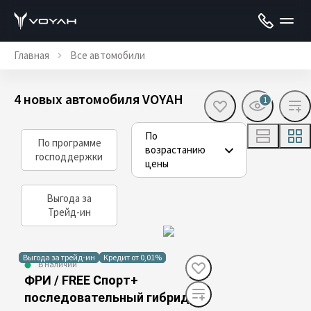
Главная
Все автомобили
4 новых автомобиля VOYAH
1
По
По программе
возрастанию
господдержки
цены
Выгода за
Трейд-ин
Выгода за трейд-ин
Кредит от 0,01%
В наличии
ФРИ / FREE Спорт+
последовательный гибрид