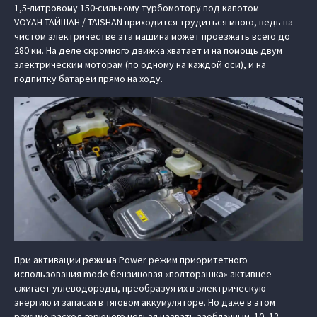
1,5-литровому 150-сильному турбомотору под капотом
VOYAH ТАЙШАН / TAISHAN приходится трудиться много, ведь на
чистом электричестве эта машина может проезжать всего до
280 км. На деле скромного движка хватает и на помощь двум
электрическим моторам (по одному на каждой оси), и на
подпитку батареи прямо на ходу.
При активации режима Power режим приоритетного
использования mode бензиновая «полторашка» активнее
сжигает углеводороды, преобразуя их в электрическую
энергию и запасая в тяговом аккумуляторе. Но даже в этом
режиме расход горючего нельзя назвать заоблачным. 10–12