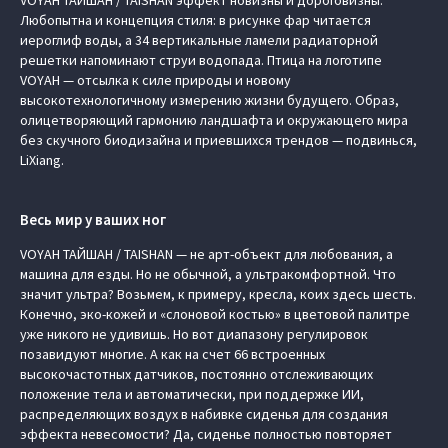
VOYAH ТАЙШАН / TAISHAN эффект новизны и дороговизны.
Любопытна и концепция стиля: в рисунке фар читается
иероглиф воды, а 34 вертикальные ламели радиаторной
решетки напоминают струи водопада. Птица на логотипе
VOYAH — отсылка к силе природы и новому
высокотехнологичному измерению жизни будущего. Образ,
олицетворяющий гармонию ландшафта и окружающего мира
без скучного биодизайна и приевшихся трендов — подвинься,
LiXiang.
Весь мир у ваших ног
VOYAH ТАЙШАН / TAISHAN — не арт-объект для любования, а
машина для езды. Но не обычной, а ультракомфортной. Что
значит ультра? Возьмем, к примеру, кресла, коих здесь шесть.
Конечно, эко-кожей и «слоновой костью» в цветовой палитре
уже никого не удивишь. Но вот диапазону регулировок
позавидуют многие. А как на счет 66 встроенных
высокочастотных датчиков, постоянно отслеживающих
положение тела и автоматически, при поддержке ИИ,
распределяющих воздух в набивке сиденья для создания
эффекта невесомости? Да, сиденье полностью повторяет