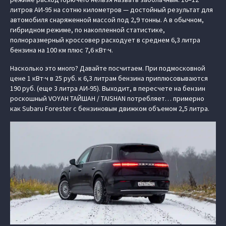
литров АИ-95 на сотню километров — достойный результат для
автомобиля снаряженной массой под 2,9 тонны. А в обычном,
гибридном режиме, по накопленной статистике,
полноразмерный кроссовер расходует в среднем 6,3 литра
бензина на 100 км плюс 7,6 кВт·ч.
Насколько это много? Давайте посчитаем. При подмосковной
цене 1 кВт·ч в 25 руб. к 6,3 литрам бензина приплюсовываются
190 руб. (еще 3 литра АИ-95). Выходит, в пересчете на бензин
роскошный VOYAH ТАЙШАН / TAISHAN потребляет… примерно
как Subaru Forester с бензиновым движком объемом 2,5 литра.