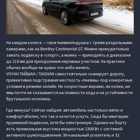
На каждом колесе — своя пневмоподушка с тремя раздельными
камерами, как на Bentley Continental GT. Можно принудительно
зажать подвеску в «спорт», а можно — приподнять в диапазоне
до 110 мм для преодоления неровных участков. На практике
обычно вообще не нужно что-либо менять:
VOYAH ТАЙШАН / TAISHAN самостоятельно сканирует дорогу,
превентивно подстраивая жесткость «пневмы» под конкретные
условия в режиме онлайн. Ни скоростные виражи, ни колеи, ни
ямы почти не сказываются на плавности хода и на устойчивости
брутального исполина.
Где минусы? Сейчас найдем: автомобиль настолько мягок и
комфортабелен, что так и хочется уснуть. Сюда бы имитацию
пружинной подвески, хотя бы электронную. Однако на борту
есть премиальная акустика мощностью 2300 Вт с системой
активного шумоподавления: 36-канальный усилитель и 32