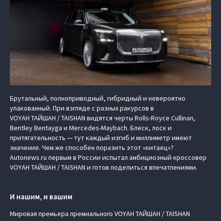
Брутальный, полноприводный, гибридный и невероятно
упакованный. При взгляде с разных ракурсов в
VOYAH ТАЙШАН / TAISHAN видятся черты Rolls-Royce Cullinan,
Bentley Bentayga и Mercedes-Maybach. Блеск, лоск и
притягательность — тут каждый изгиб и миллиметр имеют
значение. Чем же способен поразить этот «китаец»?
Autonews.ru первым в России испытал амбициозный кроссовер
VOYAH ТАЙШАН / TAISHAN и готов поделиться впечатлениями.
И нашим, и вашим
Мировая премьера премиального VOYAH ТАЙШАН / TAISHAN