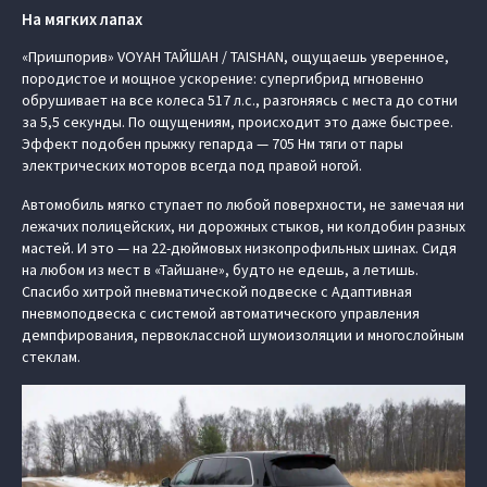
На мягких лапах
«Пришпорив» VOYAH ТАЙШАН / TAISHAN, ощущаешь уверенное,
породистое и мощное ускорение: супергибрид мгновенно
обрушивает на все колеса 517 л.с., разгоняясь с места до сотни
за 5,5 секунды. По ощущениям, происходит это даже быстрее.
Эффект подобен прыжку гепарда — 705 Нм тяги от пары
электрических моторов всегда под правой ногой.
Автомобиль мягко ступает по любой поверхности, не замечая ни
лежачих полицейских, ни дорожных стыков, ни колдобин разных
мастей. И это — на 22-дюймовых низкопрофильных шинах. Сидя
на любом из мест в «Тайшане», будто не едешь, а летишь.
Спасибо хитрой пневматической подвеске с Адаптивная
пневмоподвеска с системой автоматического управления
демпфирования, первоклассной шумоизоляции и многослойным
стеклам.