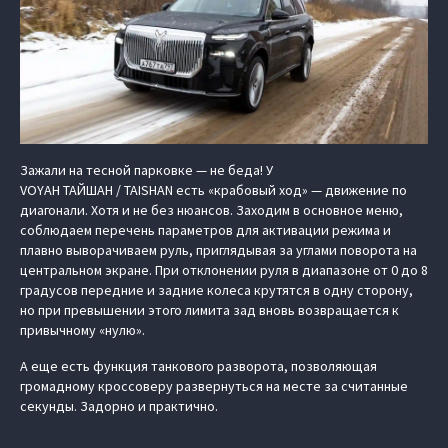
Зажали на тесной парковке — не беда! У
VOYAH ТАЙШАН / TAISHAN есть «крабовый ход» — движение по
диагонали. Хотя и не без нюансов. Заходим в основное меню,
соблюдаем перечень параметров для активации режима и
плавно выворачиваем руль, приглядывая за углами поворота на
центральном экране. При отклонении руля в диапазоне от 0 до 8
градусов передние и задние колеса крутятся в одну сторону,
но при превышении этого лимита зад вновь возвращается к
привычному «нулю».
А еще есть функция танкового разворота, позволяющая
громадному кроссоверу развернуться на месте за считанные
секунды. Задорно и практично.