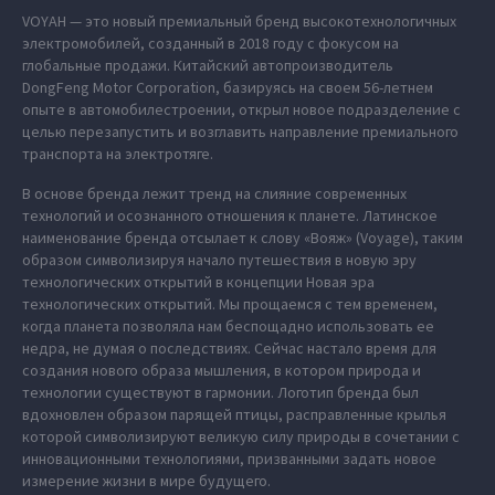
VOYAH — это новый премиальный бренд высокотехнологичных
электромобилей, созданный в 2018 году с фокусом на
глобальные продажи. Китайский автопроизводитель
DongFeng Motor Corporation, базируясь на своем 56-летнем
опыте в автомобилестроении, открыл новое подразделение с
целью перезапустить и возглавить направление премиального
транспорта на электротяге.
В основе бренда лежит тренд на слияние современных
технологий и осознанного отношения к планете. Латинское
наименование бренда отсылает к слову «Вояж» (Voyage), таким
образом символизируя начало путешествия в новую эру
технологических открытий в концепции Новая эра
технологических открытий. Мы прощаемся с тем временем,
когда планета позволяла нам беспощадно использовать ее
недра, не думая о последствиях. Сейчас настало время для
создания нового образа мышления, в котором природа и
технологии существуют в гармонии. Логотип бренда был
вдохновлен образом парящей птицы, расправленные крылья
которой символизируют великую силу природы в сочетании с
инновационными технологиями, призванными задать новое
измерение жизни в мире будущего.