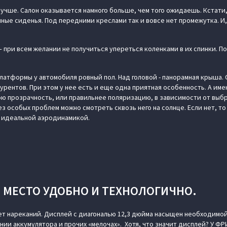
лучше. Салон оказывается намного больше, чем того ожидаешь. Кстати
ные сиденья. Под передними креслами так и вовсе нет промежутка. И,
 – при всем желании не получиться упереться коленками в их спинки. П
латформы у автомобиля ровный пол. Над головой - панорамная крыша. 
урентов. При этом у нее есть и еще одна приятная особенность. А име
ою прозрачность, или правильнее поляризацию, в зависимости от выбр
ез особых проблем можно смотреть сквозь него на солнце. Если нет, 
с идеальной аэродинамикой.
 МЕСТО УДОБНО И ТЕХНОЛОГИЧНО.
ет нареканий. Дисплей с диагональю 12,3 дюйма насыщен необходим
ии аккумулятора и прочих «мелочах». Хотя, что значит дисплей? У ФРИ 