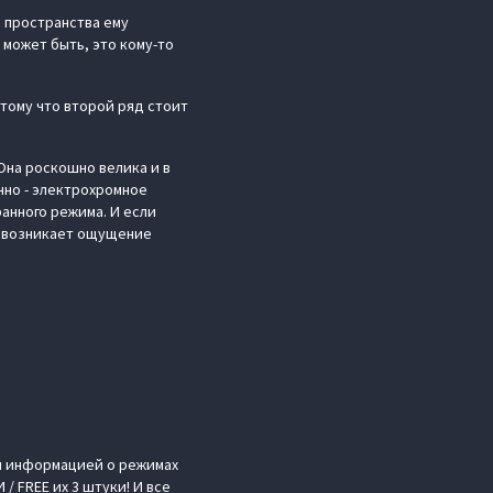
, пространства ему
 может быть, это кому-то
отому что второй ряд стоит
Она роскошно велика и в
нно - электрохромное
анного режима. И если
то возникает ощущение
ой информацией о режимах
/ FREE их 3 штуки! И все