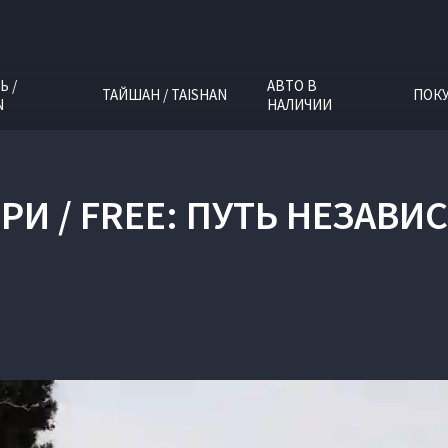
Ь /
АВТО В
ТАЙШАН / TAISHAN
ПОК
N
НАЛИЧИИ
РИ / FREE: ПУТЬ НЕЗАВ