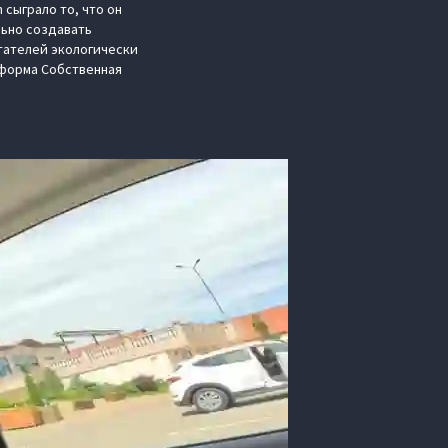
 сыграло то, что он
льно создавать
тателей экологически
тформа Cобственная