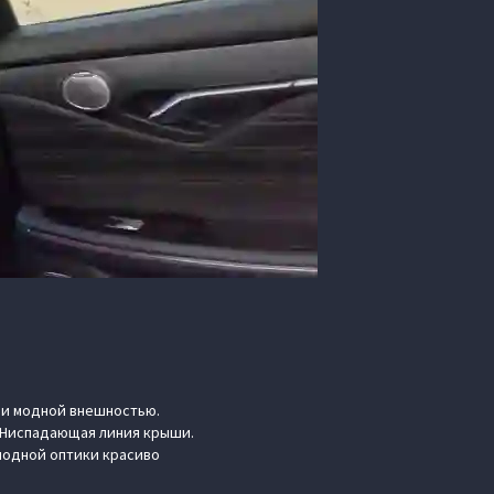
я и модной внешностью.
 Ниспадающая линия крыши.
иодной оптики красиво