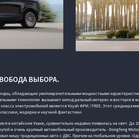
СВОБОДА ВЫБОРА.
рокары, обладающие умопомрачительными мощностными характеристи
льными технологии вызывают неподдельный интерес и восторги в ма
класса электромобилей является Voyah ФРИ / FREE. Этот среднеразм
классики, модерна и научной фантастики.
ся в китайском Ухане, сравнительно недавно появилась на свет. До 20
другой и очень крупный автомобильный производитель - Dongfeng Moto
вал нишу традиционных авто с ДВС. Причем на глобальном уровне. Од