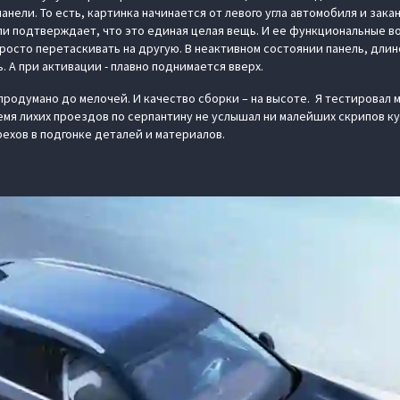
нели. То есть, картинка начинается от левого угла автомобиля и зака
ли подтверждает, что это единая целая вещь. И ее функциональные 
росто перетаскивать на другую. В неактивном состоянии панель, длин
. А при активации - плавно поднимается вверх.
продумано до мелочей. И качество сборки – на высоте. Я тестировал 
емя лихих проездов по серпантину не услышал ни малейших скрипов ку
рехов в подгонке деталей и материалов.