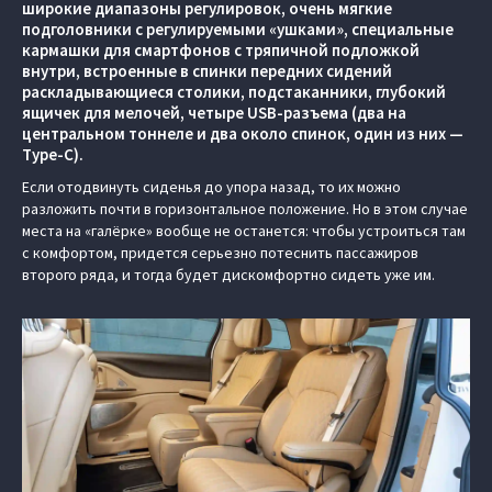
широкие диапазоны регулировок, очень мягкие
подголовники с регулируемыми «ушками», специальные
кармашки для смартфонов с тряпичной подложкой
внутри, встроенные в спинки передних сидений
раскладывающиеся столики, подстаканники, глубокий
ящичек для мелочей, четыре USB-разъема (два на
центральном тоннеле и два около спинок, один из них —
Type-C).
Если отодвинуть сиденья до упора назад, то их можно
разложить почти в горизонтальное положение. Но в этом случае
места на «галёрке» вообще не останется: чтобы устроиться там
с комфортом, придется серьезно потеснить пассажиров
второго ряда, и тогда будет дискомфортно сидеть уже им.