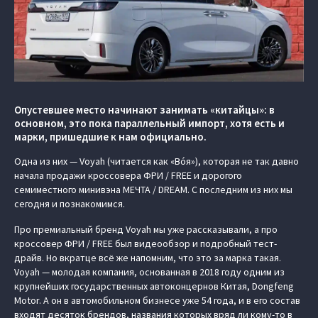
Опустевшее место начинают занимать «китайцы»: в
основном, это пока параллельный импорт, хотя есть и
марки, пришедшие к нам официально.
Одна из них — Voyah (читается как «Вóя»), которая не так давно
начала продажи кроссовера ФРИ / FREE и дорогого
семиместного минивэна МЕЧТА / DREAM. С последним из них мы
сегодня и познакомимся.
Про премиальный бренд Voyah мы уже рассказывали, а про
кроссовер ФРИ / FREE был видеообзор и подробный тест-
драйв. Но вкратце всё же напомним, что это за марка такая.
Voyah — молодая компания, основанная в 2018 году одним из
крупнейших государственных автоконцернов Китая, Dongfeng
Motor. А он в автомобильном бизнесе уже 54 года, и в его состав
входят десяток брендов, названия которых вряд ли кому-то в