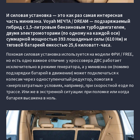
И силовая установка — это как раз самая интересная
часть минивэна. Voyah МЕЧТА / DREAM — подзаряжаемый
гибрид с 1,5-литровым бензиновым турбодвигателем,
двумя электромоторами (по одному на каждой оси)
суммарной мощностью 393 лошадиные силы (610 Нм) и
тяговой батареей емкостью 25,6 киловатт-часа.
Похожая силовая установка используется на модели ФРИ / FREE,
но есть одно важное отличие: у кроссовера ДВС работает
исключительно в режиме генератора, а у минивэна он (помимо
подзарядки батарей в движении) может подключаться к
колесам через одноступенчатый редуктор, помогая в
«энергозатратных» условиях, например, при скоростной езде по
трассе. Или же в экстренной ситуации: при поломке или когда
батарея высажена в ноль.