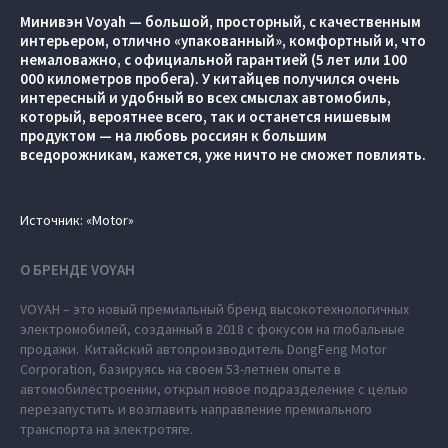
Минивэн Voyah — большой, просторный, с качественным
интерьером, отлично «упакованный», комфортный и, что
немаловажно, с официальной гарантией (5 лет или 100
000 километров пробега). У китайцев получился очень
интересный и удобный во всех смыслах автомобиль,
который, вероятнее всего, так и останется нишевым
продуктом — на любовь россиян к большим
вседорожникам, кажется, уже ничто не сможет повлиять.
Источник: «Motor»
О БРЕНДЕ VOYAH
VOYAH – это новый премиальный бренд высокотехнологичных
электромобилей, созданный в 2018 с фокусом на глобальные
продажи. Китайский автопроизводитель DongFeng Motor
Corporation, базируясь на своем 53-летнем опыте в
автомобилестроении, открыл новое подразделение с целью
перезапустить и возглавить направление премиального
транспорта на электротяге.