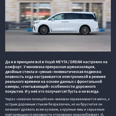
Да и в принципе всё в Voyah МЕЧТА / DREAM настроено на
комфорт. У минивэна прекрасная шумоизоляция,
двойные стекла и «умная» пневматическая подвеска:
плавность хода настраивается электроникой в режиме
реального времени на основе данных с фронтальной
камеры, «считывающей» особенности дорожного
покрытия. И у неё это получается! Пусть и не всегда.
Через «лежачих полицейских» минивэн переваливается мягко, к
острым дорожным стыкам безразличен, но на брусчатке он
начинает дрожать всем кузовом, а крупные ямы и серьезные
повторяющиеся неровности откровенно недолюбливает. И,