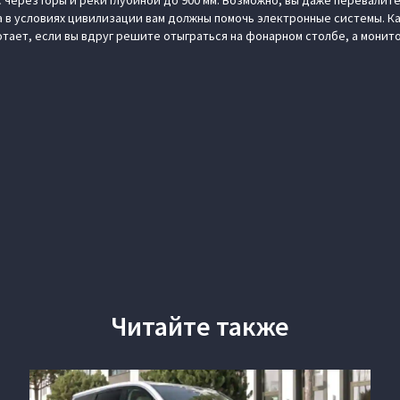
ас через горы и реки глубиной до 900 мм. Возможно, вы даже перевали
 а в условиях цивилизации вам должны помочь электронные системы. К
ает, если вы вдруг решите отыграться на фонарном столбе, а монитор
Читайте также