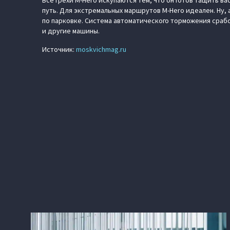
Все грехи M-Hero искупаются тем, что он готов тащить в
путь. Для экстремальных маршрутов M-Hero идеален. Ну,
по парковке. Система автоматического торможения сработ
и другие машины.
Источник:
moskvichmag.ru