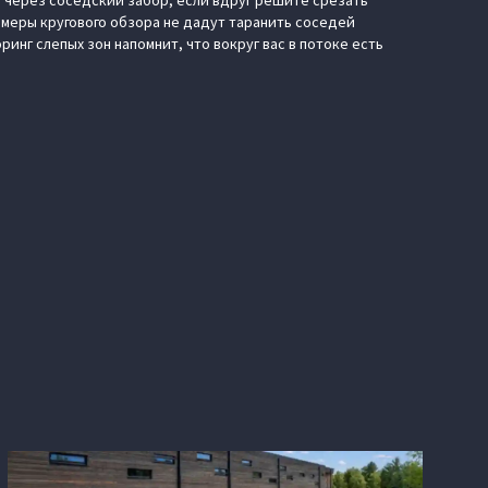
те через соседский забор, если вдруг решите срезать
амеры кругового обзора не дадут таранить соседей
инг слепых зон напомнит, что вокруг вас в потоке есть