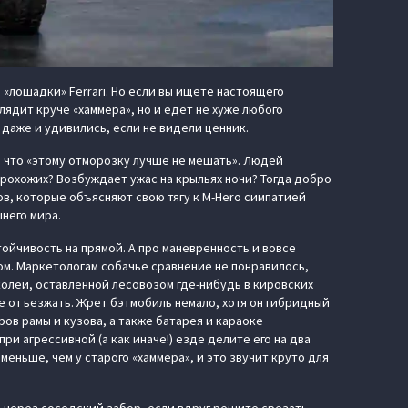
 «лошадки» Ferrari. Но если вы ищете настоящего
лядит круче «хаммера», но и едет не хуже любого
 даже и удивились, если не видели ценник.
, что «этому отморозку лучше не мешать». Людей
прохожих? Возбуждает ужас на крыльях ночи? Тогда добро
ов, которые объясняют свою тягу к M-Hero симпатией
него мира.
стойчивость на прямой. А про маневренность и вовсе
ком. Маркетологам собачье сравнение не понравилось,
колеи, оставленной лесовозом где-нибудь в кировских
 не отъезжать. Жрет бэтмобиль немало, хотя он гибридный
ров рамы и кузова, а также батарея и караоке
ри агрессивной (а как иначе!) езде делите его на два
меньше, чем у старого «хаммера», и это звучит круто для