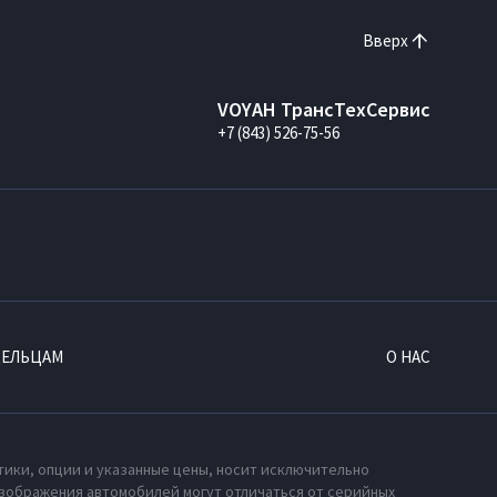
Вверх
VOYAH ТрансТехСервис
+7 (843) 526-75-56
ДЕЛЬЦАМ
О НАС
тики, опции и указанные цены, носит исключительно
зображения автомобилей могут отличаться от серийных