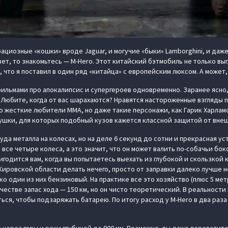
ациозные «кошки» вроде Jaguar, и могучие «быки» Lamborghini, и даже
зет, то знакомьтесь — M-Hero. Этот китайский бэтмобиль не только выг
 что я поставил в один ряд «китайца» с европейским люксом. А может,
ильмами про апокалипсис и супергероев одновременно. Заранее ясно
? Любите, когда от вас шарахаются? Нравятся настороженные взгляды 
ко жесткие любители ММА, но даже такие персонажи, как Гарик Харлам
ушки, для которых подобный кузов кажется классной защитой от внеш
руда металла на колесах, но на деле 6 секунд до сотни и прекрасная у
о все четыре колеса, а это значит, что он может валить по-собачьи бо
годится вам, когда вы попытаетесь выехать из глубокой и скользкой 
 в Кировской области делать нечего, просто от заправки далеко лучше
о один из них бензиновый. На практике все это хозяйство (плюс 5 мет
честве запас хода — 150 км, но он чисто теоретический. В реальности п
ся, чтобы подзаряжать батарею. По итогу расход у M-Hero в два раза 