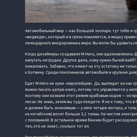
Автомобильный мир — как большой зоопарк: тут тебе и гр
«медведя», который и в грязи поваляется, и медку приве
легендарного внедорожника мира. Вы могли бы удивиться,
Когда дизайнеры создавали M-Hero, они вдохновлялись ф
напугать нетрудно. Другое дело, кому нужен бычий вайб
пожаловать. Забавно, что клюют на эту эстетику не толь
к Бэтмену. Среди поклонников автомобиля и хрупкие дев
Едет M-Hero не хуже «европейцев». Да, выглядит он как г
можно писать целую книгу, потому что управляются у нег
поэтому они назвали этот режим крабовым ходом — он при
лесах. Не знаю, зачем вы туда поедете. Я не к тому, что
и должен быть экономным — у него четыре мотора, и тольк
на китайском) весит больше 3,1 тонны. На чистом электри
с половиной. В остальное время бензин будет расходовать
тех, кто не знает, сколько тот ел.