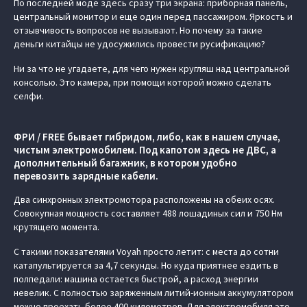
По последней моде здесь сразу три экрана: приборная панель,
центральный монитор и еще один перед пассажиром. Яркость и
отзывчивость вопросов не вызывают. Но почему за такие
деньги китайцы не удосужились провести русификацию?
Ни за что не угадаете, для чего нужен кругляш над центральной
консолью. Это камера, при помощи которой можно сделать
селфи.
ФРИ / FREE бывает гибридом, либо, как в нашем случае,
чистым электромобилем. Под капотом здесь не ДВС, а
дополнительный багажник, в котором удобно
перевозить зарядные кабели.
Два синхронных электромотора расположены на обеих осях.
Совокупная мощность составляет 488 лошадиных сил и 750 Нм
крутящего момента.
С такими показателями Voyah просто летит: с места до сотни
катапультируется за 4,7 секунды. Но куда приятнее ездить в
полпедали: машина остается быстрой, а расход энергии
невелик. С полностью заряженным литий-ионным аккумулятором
можно проехать более 400 километров. Для электромобиля это