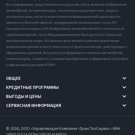
Вся информация, представленная на данном сайте, включая изображения
автомобилей, их комплектации, технические характеристики, опции и
указанные цены, носит исключительно информационный характер и не
является публичной офертой, определяемой положениями статьи 437
Гражданского кодекса РФ. Изображения автомобилей могут отличаться от
серийных моделей, часть оборудования может быть доступна только как
дополнительная опция. Указанные цены являются рекомендованными
розничными ценами и могут отличаться от фактических цен, действующих у
официальных дилеров. Актуальную информацию о наличии автомобилей,
комплектациях, стоимости, условиях приобретения и оформления уточняйте
у официальных дилеров VOYAH.
ОБЩЕЕ
КРЕДИТНЫЕ ПРОГРАММЫ
ВЫГОДЫ И ЦЕНЫ
СЕРВИСНАЯ ИНФОРМАЦИЯ
© 2026, ООО «Управляющая Компания «ТрансТехСервис» ИНН
1650131524
ОГРН 1051614160620