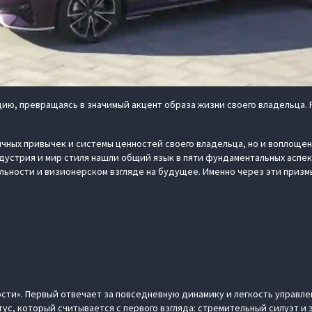
ю, превращаясь в значимый акцент образа жизни своего владельца. 
чных привычек и системы ценностей своего владельца, но и воплощен
дустрия и мир стиля нашли общий язык в пяти фундаментальных аспек
ьности и визионерском взгляде на будущее. Именно через эти призм
ости». Первый отвечает за повседневную динамику и легкость управл
тус, который считывается с первого взгляда: стремительный силуэт и