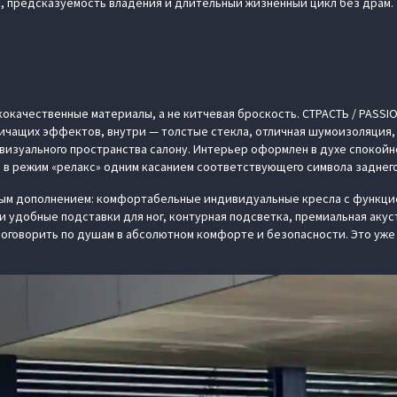
к, предсказуемость владения и длительный жизненный цикл без драм.
кокачественные материалы, а не китчевая броскость. СТРАСТЬ / PASSI
ичащих эффектов, внутри — толстые стекла, отличная шумоизоляция, 
изуального пространства салону. Интерьер оформлен в духе спокойно
 в режим «релакс» одним касанием соответствующего символа заднего
ым дополнением: комфортабельные индивидуальные кресла с функцие
 и удобные подставки для ног, контурная подсветка, премиальная ак
поговорить по душам в абсолютном комфорте и безопасности. Это уже 