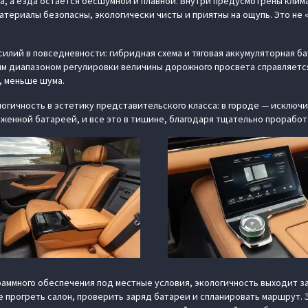
, а езда остается бесшумной и плавной. Внутри предусмотрены клима
атериалы безопасны, экологически чисты и приятны на ощупь. Это не
илий в повседневности: гибридная схема и тяговая аккумуляторная б
ым диапазоном регулировки величины дорожного просвета справляет
, меньше шума.
огичность в эстетику представительского класса: в городе — исключи
яженной батареей, и все это в тишине, благодаря тщательно прорабо
аммного обеспечения под местные условия, экологичность выходит за
 прогреть салон, проверить заряд батареи и спланировать маршрут. Э