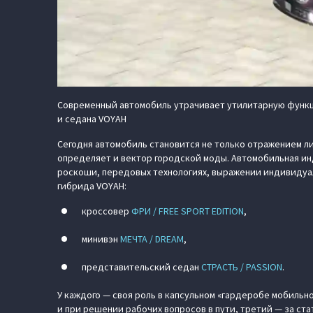
Современный автомобиль утрачивает утилитарную функци
и седана VOYAH
Сегодня автомобиль становится не только отражением ли
определяет и вектор городской моды. Автомобильная ин
роскоши, передовых технологиях, выражении индивидуал
гибрида VOYAH:
кроссовер
ФРИ / FREE SPORT EDITION
,
минивэн
МЕЧТА / DREAM
,
представительский седан
СТРАСТЬ / PASSION
.
У каждого — своя роль в капсульном «гардеробе мобильн
и при решении рабочих вопросов в пути, третий — за ста