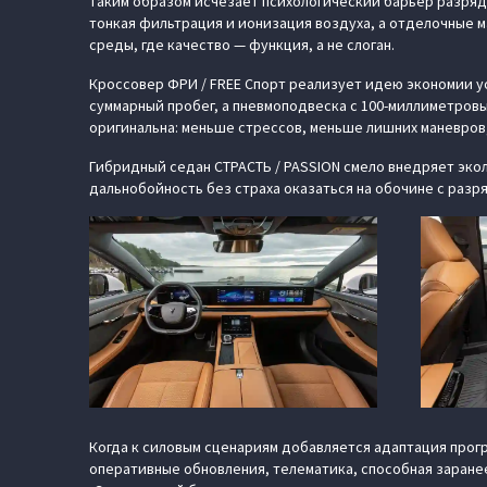
таким образом исчезает психологический барьер разряда
тонкая фильтрация и ионизация воздуха, а отделочные м
среды, где качество — функция, а не слоган.
Кроссовер ФРИ / FREE Спорт реализует идею экономии ус
суммарный пробег, а пневмоподвеска с 100-миллиметров
оригинальна: меньше стрессов, меньше лишних маневров
Гибридный седан СТРАСТЬ / PASSION смело внедряет экол
дальнобойность без страха оказаться на обочине с разр
Когда к силовым сценариям добавляется адаптация прогр
оперативные обновления, телематика, способная заранее