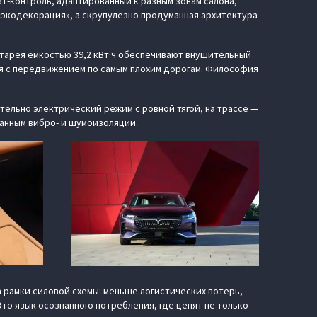
т-контроль, адаптированный к разным зонам салона,
 «экодекорация», а скрупулезно продуманная архитектура
атарея емкостью 39,2 кВт·ч обеспечивают внушительный
ся с передвижением по самым плохим дорогам. Философия
тельно электрический режим с ровной тягой, на трассе —
танным вибро- и шумоизоляции.
 рамки силовой схемы: меньше логистических потерь,
то язык осознанного потребления, где ценят не только