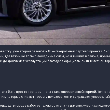
вестку: уже второй сезон VOYAH — генеральный партнер проекта РБК ×
ни, где важны не только лошадиные силы, но и тишина в салоне, прем
и до долгих лет эксплуатации благодаря официальной пятилетней гар
тала быть просто трендом — она стала операционной нормой. Точно т
ения, которые снимают тревогу пользователя и сокращают углеродны
подхода: в городе работает электротяга, а на дальних участках подк