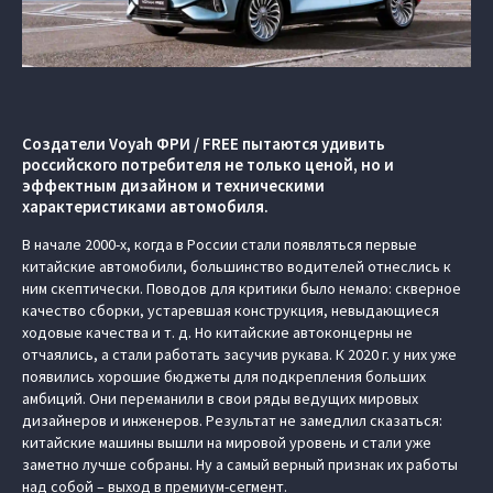
Создатели Voyah ФРИ / FREE пытаются удивить
российского потребителя не только ценой, но и
эффектным дизайном и техническими
характеристиками автомобиля.
В начале 2000-х, когда в России стали появляться первые
китайские автомобили, большинство водителей отнеслись к
ним скептически. Поводов для критики было немало: скверное
качество сборки, устаревшая конструкция, невыдающиеся
ходовые качества и т. д. Но китайские автоконцерны не
отчаялись, а стали работать засучив рукава. К 2020 г. у них уже
появились хорошие бюджеты для подкрепления больших
амбиций. Они переманили в свои ряды ведущих мировых
дизайнеров и инженеров. Результат не замедлил сказаться:
китайские машины вышли на мировой уровень и стали уже
заметно лучше собраны. Ну а самый верный признак их работы
над собой – выход в премиум-сегмент.