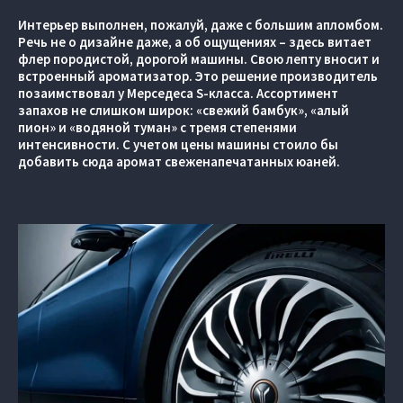
Интерьер выполнен, пожалуй, даже с большим апломбом.
Речь не о дизайне даже, а об ощущениях – здесь витает
флер породистой, дорогой машины. Свою лепту вносит и
встроенный ароматизатор. Это решение производитель
позаимствовал у Мерседеса S-класса. Ассортимент
запахов не слишком широк: «свежий бамбук», «алый
пион» и «водяной туман» с тремя степенями
интенсивности. С учетом цены машины стоило бы
добавить сюда аромат свеженапечатанных юаней.