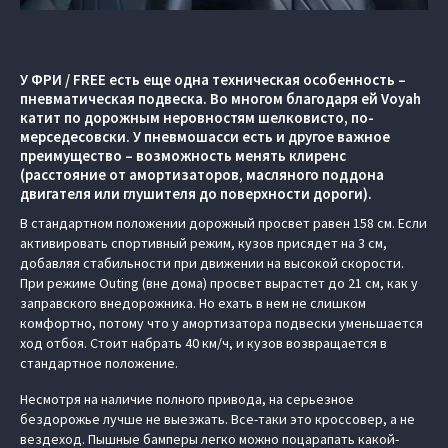
У ФРИ / FREE есть еще одна техническая особенность –
пневматическая подвеска. Во многом благодаря ей Voyah
катит по дорожным неровностям шелковисто, по-
мерседесовски. У пневмошасси есть и другое важное
преимущество – возможность менять клиренс
(расстояние от амортизаторов, масляного поддона
двигателя или глушителя до поверхности дороги).
В стандартном положении дорожный просвет равен 158 см. Если
активировать спортивный режим, кузов присядет на 3 см,
добавляя стабильности при движении на высокой скорости.
При режиме Outing (вне дома) просвет вырастет до 21 см, как у
заправского внедорожника. Но ехать в нем не слишком
комфортно, потому что у амортизатора подвески уменьшается
ход отбоя. Стоит набрать 40 км/ч, и кузов возвращается в
стандартное положение.
Несмотря на наличие полного привода, на серьезное
бездорожье лучше не выезжать. Все-таки это кроссовер, а не
вездеход. Пышные бамперы легко можно поцарапать какой-