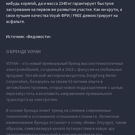
нибудь корягой, да и масса 2340 кг гарантирует быстрое
застревание на первом же размытом участке. Как ни крути, а
свои лучшие качества Voyah ФРИ / FREE демонстрирует на
асфальте.
Источник: «Ведомости»
О БРЕНДЕ VOYAH
VOYAH – это новый премиальный бренд высокотехнологичных
электромобилей, созданный в 2018 с фокусом на глобальные
продажи. Китайский автопроизводитель DongFeng Motor
Corporation, базируясь на своем 53-летнем опыте в
автомобилестроении, открыл новое подразделение с целью
перезапустить и возглавить направление премиального
транспорта на электротяге.
В основе бренда лежит тренд на слияние современных
технологий и осознанного отношения к планете. Латинское
наименование бренда отсылает к слову «Вояж» (Voyage), таким
образом, символизируя начало путешествия в новую эру
технологических открытий в концепции Новая эра