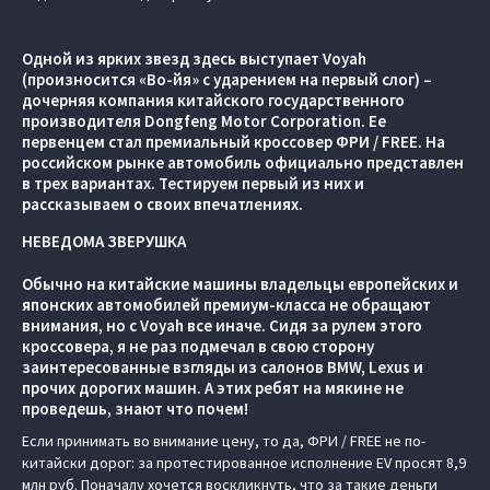
Одной из ярких звезд здесь выступает Voyah
(произносится «Во-йя» с ударением на первый слог) –
дочерняя компания китайского государственного
производителя Dongfeng Motor Corporation. Ее
первенцем стал премиальный кроссовер ФРИ / FREE. На
российском рынке автомобиль официально представлен
в трех вариантах. Тестируем первый из них и
рассказываем о своих впечатлениях.
НЕВЕДОМА ЗВЕРУШКА
Обычно на китайские машины владельцы европейских и
японских автомобилей премиум-класса не обращают
внимания, но с Voyah все иначе. Сидя за рулем этого
кроссовера, я не раз подмечал в свою сторону
заинтересованные взгляды из салонов BMW, Lexus и
прочих дорогих машин. А этих ребят на мякине не
проведешь, знают что почем!
Если принимать во внимание цену, то да, ФРИ / FREE не по-
китайски дорог: за протестированное исполнение EV просят 8,9
млн руб. Поначалу хочется воскликнуть, что за такие деньги