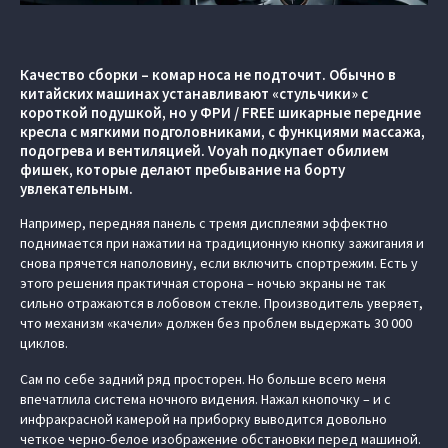
Качество сборки – комар носа не подточит. Обычно в
китайских машинах устанавливают «стульчики» с
короткой подушкой, но у ФРИ / FREE шикарные передние
кресла с мягкими подголовниками, с функциями массажа,
подогрева и вентиляцией. Voyah подкупает обилием
фишек, которые делают пребывание на борту
увлекательным.
Например, передняя панель с тремя дисплеями эффектно
поднимается при нажатии на традиционную кнопку зажигания и
снова прячется наполовину, если включить спортрежим. Есть у
этого решения практичная сторона – ночью экраны не так
сильно отражаются в лобовом стекле. Производитель уверяет,
что механизм «качели» должен без проблем выдержать 30 000
циклов.
Сам по себе задний ряд просторен. Но больше всего меня
впечатлила система ночного видения. Нажал кнопочку – и с
инфракрасной камерой на приборку выводится довольно
четкое черно-белое изображение обстановки перед машиной.