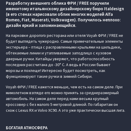
Разработку внешнего облика ФРИ / FREE поручили
именитому итальянскому дизайнерскому бюро Italdesign
(в его стенах нарисовали облик многих моделей Alfa
Romeo, Fiat, Maserati, Volkswagen). Получилось неплохо:
дизайн яркий и запоминающийся.
На парковке дорогого ресторана или отеля Voyah ФРИ / FREE не
будет выглядеть чужеродно. Самые примечательные элементы
экстерьера – птица с расправленными крыльями на шильдике,
обтекаемые линии и утапливаемые заподлицо с кузовом
дверные ручки. Китайцы уверяют, что работоспособность
последних рассчитана до -30° C. А ведь в России бывают
морозы и похлеще! Интересно будет посмотреть, как
функционируют такие ручки в зимней Сибири.
Voyah ФРИ / FREE кажется меньше, чем есть на самом деле. При
мимолетном взгляде его можно принять за среднеразмерный
автомобиль. На самом деле перед нами весьма крупный
кроссовер с без малого 5-метровой длиной. По габаритам он
схож с Lexus RX и Volvo XC90. А это уже практически высшая лига.
БОГАТАЯ АТМОСФЕРА