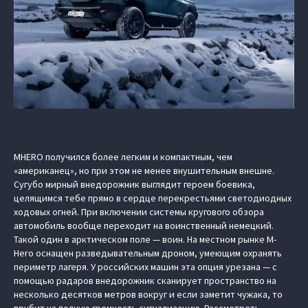
MHERO получился более легким и компактным, чем
«американец», но при этом не менее внушительным внешне.
Сугубо мирный внедорожник выглядит героем боевика,
целящимся тебе прямо в сердце перекрестьями светодиодных
ходовых огней. При включении системы кругового обзора
автомобиль вообще переходит на воинственный немецкий.
Такой один в арктическом поле — воин. На местном рынке M-
Hero оснащен разведывательным дроном, умеющим охранять
периметр лагеря. У российских машин эта опция урезана — с
помощью радаров внедорожник сканирует пространство на
несколько десятков метров вокруг и если заметит чужака, то
врубит на полную громкость сигнализацию. Рассмотреть