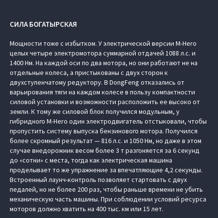
СИЛА БОГАТЫРСКАЯ
Мощности тоже с избытком. У электрической версии M-Hero
целых четыре электромотора суммарной отдачей 1088 л.с. и
1400 Нм. На каждой оси по два мотора, но они работают не на
отдельные колеса, а пристыкованы с двух сторон к
двухступенчатому редуктору. В DongFeng отказались от
варьирования тяги на каждом колесе в пользу компактности
силовой установки и возможности расположить ее высоко от
земли. К тому же силовой блок получился модульным, у
гибридного M-Hero один электродвигатель отстыковали, чтобы
пропустить систему выпуска бензинового мотора. Получился
более скромный результат — 816 л.с. и 1050 Нм, но даже в этом
случае внедорожник весом более 3 т разгоняется за 6 секунд
до «сотни» с места, тогда как электрическая машина
проделывает то же упражнение за впечатляющие 4,2 секунды.
Встроенный лаунч-контроль позволяет стартовать с двух
педалей, но не более 200 раз, чтобы раньше времени не убить
механическую часть машины. При соблюдении условий ресурса
моторов должно хватить на 400 тыс. км или 15 лет.