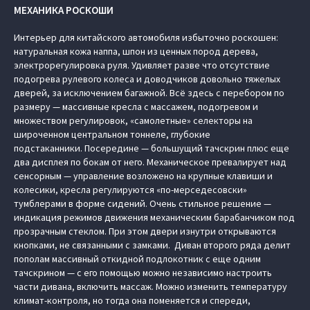
МЕХАНИКА РОСКОШИ
Интерьер для китайского автомобиля избыточно роскошен:
натуральная кожа наппа, шпон из ценных пород дерева,
электрорегулировка руля. Удивляет разве что отсутствие
подогрева рулевого колеса и доводчиков довольно тяжелых
дверей, за исключением багажной. Всё здесь с перебором по
размеру — массивные кресла с массажем, подогревом и
множеством регулировок, «самолетные» селекторы на
широченном центральном тоннеле, глубокие
подстаканники. Посередине — большущий тачскрин плюс еще
два дисплея по бокам от него. Механическое превалирует над
сенсорным — управление возложено на крупные клавиши и
колесики, кресла регулируются «по-мерседесовски»
тумблерами в форме сидений. Очень стильное решение —
индикация режимов движения механическим барабанчиком под
прозрачным стеклом. При этом двери изнутри открываются
кнопками, не связанными с замками. Диван второго ряда делит
пополам массивный откидной подлокотник с еще одним
тачскрином — с его помощью можно независимо настроить
части дивана, включить массаж. Можно изменить температуру
климат-контроля, но тогда она поменяется и спереди,