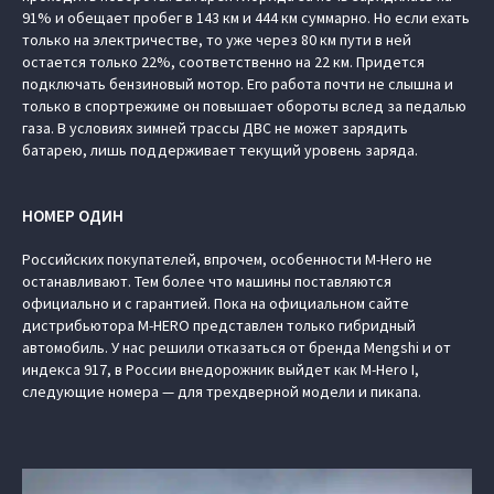
91% и обещает пробег в 143 км и 444 км суммарно. Но если ехать
только на электричестве, то уже через 80 км пути в ней
остается только 22%, соответственно на 22 км. Придется
подключать бензиновый мотор. Его работа почти не слышна и
только в спортрежиме он повышает обороты вслед за педалью
газа. В условиях зимней трассы ДВС не может зарядить
батарею, лишь поддерживает текущий уровень заряда.
НОМЕР ОДИН
Российских покупателей, впрочем, особенности M-Hero не
останавливают. Тем более что машины поставляются
официально и с гарантией. Пока на официальном сайте
дистрибьютора M-HERO представлен только гибридный
автомобиль. У нас решили отказаться от бренда Mengshi и от
индекса 917, в России внедорожник выйдет как M-Hero I,
следующие номера — для трехдверной модели и пикапа.