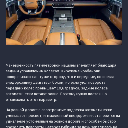
Маневренность пятиметровой машины впечатляет благодаря
задним управляемым колесам. В «режиме краба» они
поворачиваются в ту же сторону, что и передние, позволяя
внедорожнику двигаться боком, но если угол поворота
передних колес превышает 10,6 градуса, задние колеса
автоматически встают ровно. Поэтому нужно постоянно
отслеживать этот параметр.
На ровной дороге в спортрежиме подвеска автоматически
уменьшает просвет, и тяжеленный внедорожник становится на
удивление устойчивым на ровной дороге и способен быстро
проходить повороты. Батарея гибрида за ночь зарядилась на