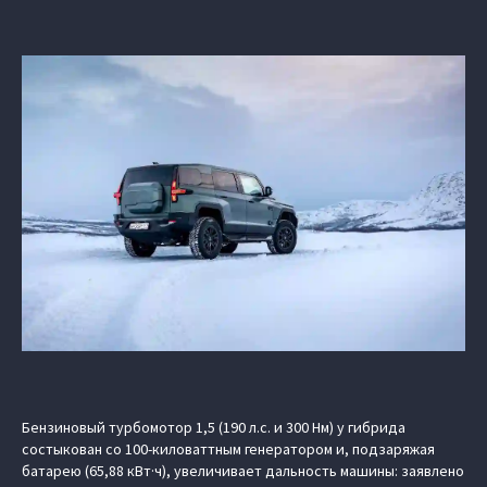
Бензиновый турбомотор 1,5 (190 л.с. и 300 Нм) у гибрида
состыкован со 100-киловаттным генератором и, подзаряжая
батарею (65,88 кВт·ч), увеличивает дальность машины: заявлено