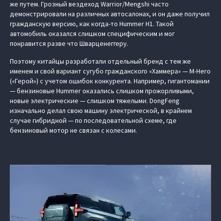
же путем. Грозный вездеход Warrior/Mengshi часто
демонстрировали на различных автосалонах, и он даже получил
гражданскую версию, как когда-то Hummer H1. Такой
автомобиль оказался слишком специфическим и мог
понравится разве что Шварценеггеру.
Поэтому китайцы разработали отдельный бренд с тем же
именем и свой вариант сугубо гражданского «Хаммера» — M-Hero
(«Герой») с учетом ошибок конкурента. Например, гигантомании
— бензиновые Hummer оказались слишком прожорливыми,
новые электрические — слишком тяжелыми. DongFeng
изначально делал свою машину электрической, в крайнем
случае гибридной — по последовательной схеме, где
бензиновый мотор не связан с колесами.