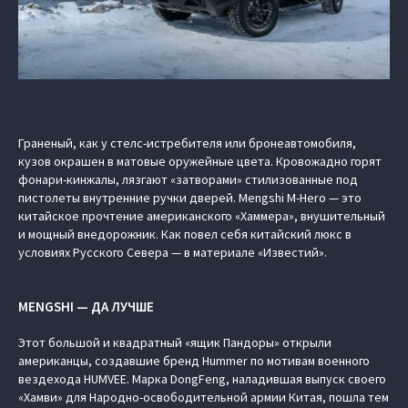
Граненый, как у стелс-истребителя или бронеавтомобиля,
кузов окрашен в матовые оружейные цвета. Кровожадно горят
фонари-кинжалы, лязгают «затворами» стилизованные под
пистолеты внутренние ручки дверей. Mengshi M-Hero — это
китайское прочтение американского «Хаммера», внушительный
и мощный внедорожник. Как повел себя китайский люкс в
условиях Русского Севера — в материале «Известий».
MENGSHI — ДА ЛУЧШЕ
Этот большой и квадратный «ящик Пандоры» открыли
американцы, создавшие бренд Hummer по мотивам военного
вездехода HUMVEE. Марка DongFeng, наладившая выпуск своего
«Хамви» для Народно-освободительной армии Китая, пошла тем