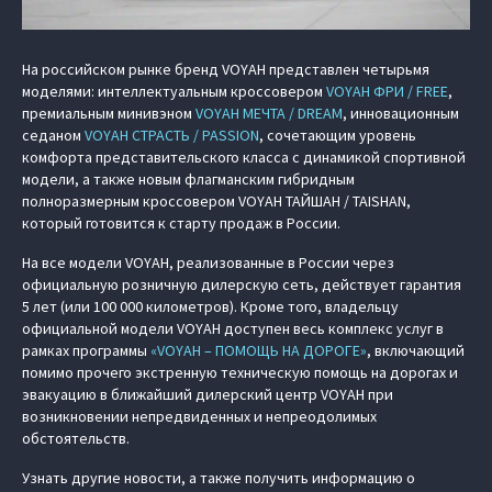
На российском рынке бренд VOYAH представлен четырьмя
моделями: интеллектуальным кроссовером
VOYAH ФРИ / FREE
,
премиальным минивэном
VOYAH МЕЧТА / DREAM
, инновационным
седаном
VOYAH СТРАСТЬ / PASSION
, сочетающим уровень
комфорта представительского класса с динамикой спортивной
модели, а также новым флагманским гибридным
полноразмерным кроссовером
VOYAH ТАЙШАН / TAISHAN
,
который готовится к старту продаж в России.
На все модели VOYAH, реализованные в России через
официальную розничную дилерскую сеть, действует гарантия
5 лет (или 100 000 километров). Кроме того, владельцу
официальной модели VOYAH доступен весь комплекс услуг в
рамках программы
«VOYAH – ПОМОЩЬ НА ДОРОГЕ»
, включающий
помимо прочего экстренную техническую помощь на дорогах и
эвакуацию в ближайший дилерский центр VOYAH при
возникновении непредвиденных и непреодолимых
обстоятельств.
Узнать другие новости, а также получить информацию о