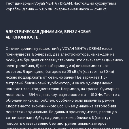
тест шикарный Voyah МЕЧТА / DREAM. Настоящий сухопутный
корабль. Длина — 5315 мм, снаряженная масса — 2540 кг.
ЭЛЕКТРИЧЕСКАЯ ДИНАМИКА, БЕНЗИНОВАЯ
АВТОНОМНОСТЬ.
С точки зрения путешествий у VOYAH МЕЧТА / DREAM масса
преимуществ. Во-первых, два электромотора, на каждой из
осей, и гибридная силовая установка. Это означает: а) динамику
электромобиля, б) полный привод и в) независимость от
розеток. В принципе, батарею на 25 кВт/ч (хватает на 80 км)
можно подзаряжать от сети, но зачем? Ее заряжает 1,5-
литровый бензиновый турбомотор, и он же одновременно
помогает электродвигателям. Например, на трассе. Суммарная
мощность — 394 л.с., пик крутящего момента — 610 Нм. Так что с
обгонами никаких проблем, особенно если включить режим
Спорт вместо экономичного Eco. В нем динамика автомобиля
меняется кардинально. По данным производителя, разгон до
сотни занимает 6,6 с, на деле, похоже, ближе к 8 (хотя тут
говорить ответственно без инструментальных замеров