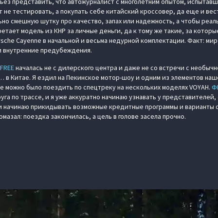
ерьез представить, что автожурналист с многолетним опытом, испытав
не тестировать, а покупать себе китайский кроссовер, да еще и вест
но смешную шутку про качество, запах или надежность, а чтобы реал
тает модель из КНР за личные деньги, да к тому же такие, за которы
rsche Cayenne в начальной и весьма недурной комплектации. Факт: мир
и внутренние предубеждения.
 FREE
началась не с дилерского центра и даже не со встречи с необыч
 в Китае. Я ездил на Пекинское мотор-шоу и одним из элементов на
где можно было поездить по спецтреку на нескольких моделях VOYAH.
Ф
руга по трассе, и я уже аккуратно начинаю узнавать у представителей,
 и начинаю прикидывать возможные кредитные программы и варианты 
омазал: поездка закончилась, а цель в голове засела прочно.