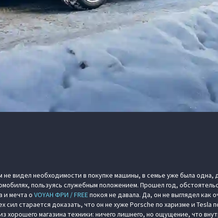
ом не видел необходимости в покупке машины, в семье уже была одна, д
омобилях, пользуясь служебным положением. Прошел год, обстоятельс
а и мечта о
VOYAH ФРИ / FREE
покоя не давала. Да, он не выглядел как
х сил старается доказать, что он не хуже Porsche по харизме и Tesla 
из хорошего магазина техники: ничего лишнего, но ощущение, что вну