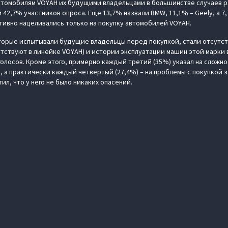
автомобилям VOYAH их будущими владельцами в большинстве случаев 
и 42,7% участников опроса. Еще 13,7% назвали BMW, 11,1% – Geely, а 7,
ивно нацеливались только на покупку автомобилей VOYAH.
торые испытывали будущие владельцы перед покупкой, стали отсутст
тствуют в линейке VOYAH) и истории эксплуатации машин этой марки в
олосов. Кроме этого, примерно каждый третий (35%) указал на сложно
 а практически каждый четвертый (27,4%) – на проблемы с покупкой з
ил, что у него не было никаких опасений.