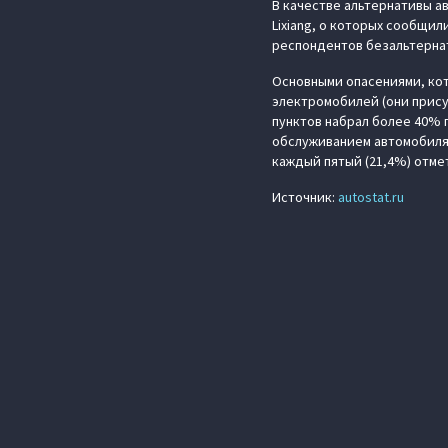
В качестве альтернативы 
Lixiang, о которых сообщил
респондентов безальтернат
Основными опасениями, ко
электромобилей (они прису
пунктов набрал более 40% г
обслуживанием автомобиля,
каждый пятый (21,4%) отмет
Источник:
autostat.ru